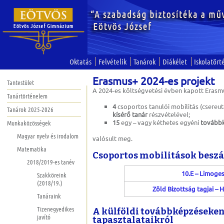
Oktatás
Felvételik
Tanárok
Diákélet
Iskolatört
Erasmus+ 2024-es projekt
Tantestület
A 2024-es költségvetési évben kapott Eras
Tanártörténelem
4
csoportos tanulói mobilitás (csereut
Tanárok 2025-2026
kísérő tanár
részvételével;
15
egy – vagy kéthetes egyéni
tovább
Munkaközösségek
Magyar nyelv és irodalom
valósult meg.
Matematika
Csoportos mobilitások besz
2018/2019-es tanév
10.E – Limoge
Szakköreink
(2018/19.)
Zöld Bizottság tagjai – 
Tanáraink
Tizenegyedikes
A külföldi továbbképzéseken
javító
tapasztalataikról