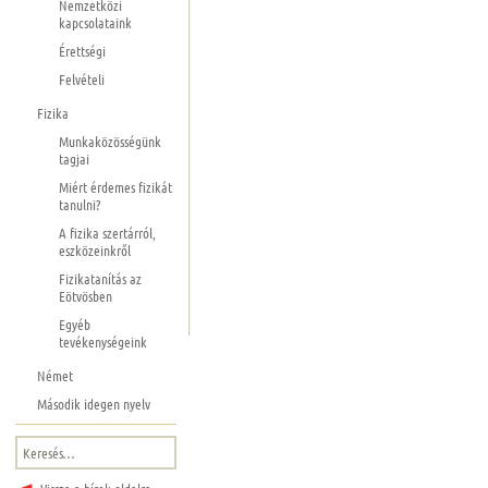
Nemzetközi
kapcsolataink
Érettségi
Felvételi
Fizika
Munkaközösségünk
tagjai
Miért érdemes fizikát
tanulni?
A fizika szertárról,
eszközeinkről
Fizikatanítás az
Eötvösben
Egyéb
tevékenységeink
Német
Második idegen nyelv
Keresés: