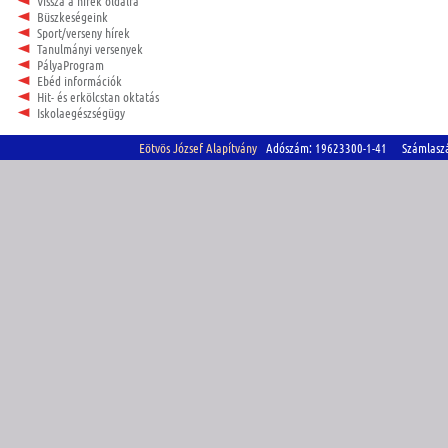
Vissza a hírek oldalra
Büszkeségeink
Sport/verseny hírek
Tanulmányi versenyek
PályaProgram
Ebéd információk
Hit- és erkölcstan oktatás
Iskolaegészségügy
Eötvös József Alapítvány
Adószám: 19623300-1-41 Számlasz