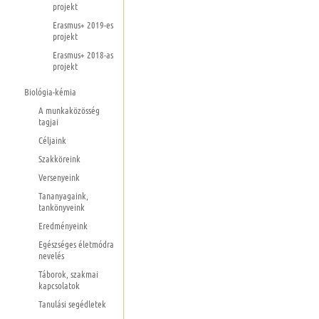
projekt
Erasmus+ 2019-es
projekt
Erasmus+ 2018-as
projekt
Biológia-kémia
A munkaközösség
tagjai
Céljaink
Szakköreink
Versenyeink
Tananyagaink,
tankönyveink
Eredményeink
Egészséges életmódra
nevelés
Táborok, szakmai
kapcsolatok
Tanulási segédletek