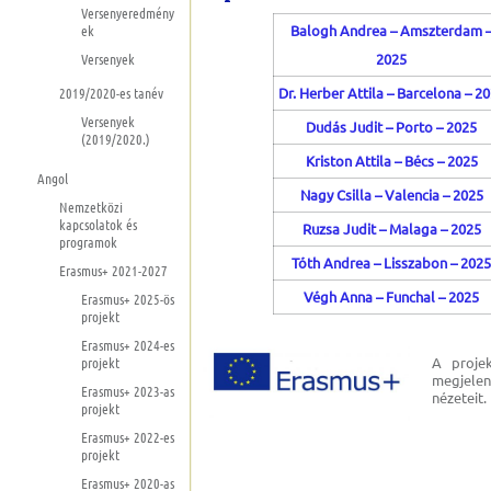
Versenyeredmény
ek
Balogh Andrea – Amszterdam 
Versenyek
2025
2019/2020-es tanév
Dr. Herber Attila – Barcelona – 2
Versenyek
Dudás Judit – Porto – 2025
(2019/2020.)
Kriston Attila – Bécs – 2025
Angol
Nagy Csilla – Valencia – 2025
Nemzetközi
kapcsolatok és
Ruzsa Judit – Malaga – 2025
programok
Tóth Andrea – Lisszabon – 2025
Erasmus+ 2021-2027
Végh Anna – Funchal – 2025
Erasmus+ 2025-ös
projekt
Erasmus+ 2024-es
projekt
A proje
megjele
Erasmus+ 2023-as
nézeteit.
projekt
Erasmus+ 2022-es
projekt
Erasmus+ 2020-as