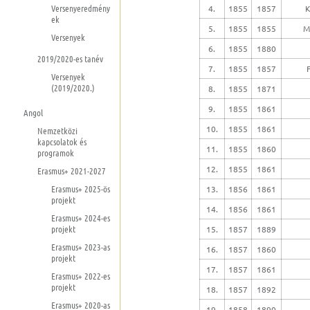
Versenyeredmény
4.
1855
1857
K
ek
5.
1855
1855
M
Versenyek
6.
1855
1880
2019/2020-es tanév
7.
1855
1857
Versenyek
(2019/2020.)
8.
1855
1871
9.
1855
1861
Angol
10.
1855
1861
Nemzetközi
kapcsolatok és
11.
1855
1860
programok
12.
1855
1861
Erasmus+ 2021-2027
Erasmus+ 2025-ös
13.
1856
1861
projekt
14.
1856
1861
Erasmus+ 2024-es
projekt
15.
1857
1889
Erasmus+ 2023-as
16.
1857
1860
projekt
17.
1857
1861
Erasmus+ 2022-es
projekt
18.
1857
1892
Erasmus+ 2020-as
19.
1858
1890