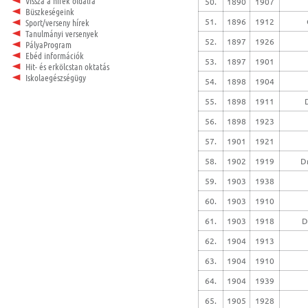
Vissza a hírek oldalra
50.
1890
1907
Büszkeségeink
51.
1896
1912
Sport/verseny hírek
Tanulmányi versenyek
52.
1897
1926
PályaProgram
Ebéd információk
53.
1897
1901
Hit- és erkölcstan oktatás
Iskolaegészségügy
54.
1898
1904
55.
1898
1911
56.
1898
1923
57.
1901
1921
58.
1902
1919
D
59.
1903
1938
60.
1903
1910
61.
1903
1918
D
62.
1904
1913
63.
1904
1910
64.
1904
1939
65.
1905
1928