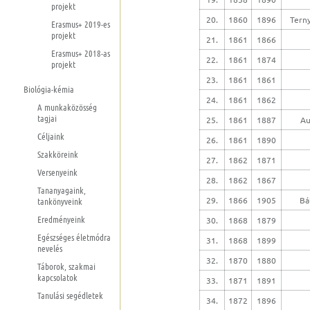
projekt
20.
1860
1896
Terny
Erasmus+ 2019-es
projekt
21.
1861
1866
Erasmus+ 2018-as
22.
1861
1874
projekt
23.
1861
1861
Biológia-kémia
24.
1861
1862
A munkaközösség
tagjai
25.
1861
1887
Au
Céljaink
26.
1861
1890
Szakköreink
27.
1862
1871
Versenyeink
28.
1862
1867
Tananyagaink,
29.
1866
1905
Bá
tankönyveink
Eredményeink
30.
1868
1879
Egészséges életmódra
31.
1868
1899
nevelés
32.
1870
1880
Táborok, szakmai
kapcsolatok
33.
1871
1891
Tanulási segédletek
34.
1872
1896