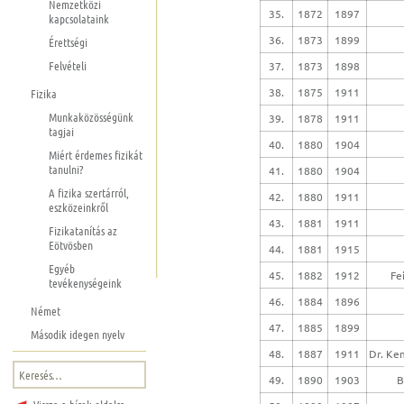
Nemzetközi
35.
1872
1897
kapcsolataink
36.
1873
1899
Érettségi
Felvételi
37.
1873
1898
38.
1875
1911
Fizika
Munkaközösségünk
39.
1878
1911
tagjai
40.
1880
1904
Miért érdemes fizikát
tanulni?
41.
1880
1904
A fizika szertárról,
42.
1880
1911
eszközeinkről
43.
1881
1911
Fizikatanítás az
Eötvösben
44.
1881
1915
Egyéb
45.
1882
1912
Fe
tevékenységeink
46.
1884
1896
Német
47.
1885
1899
Második idegen nyelv
48.
1887
1911
Dr. Ke
Keresés:
49.
1890
1903
B