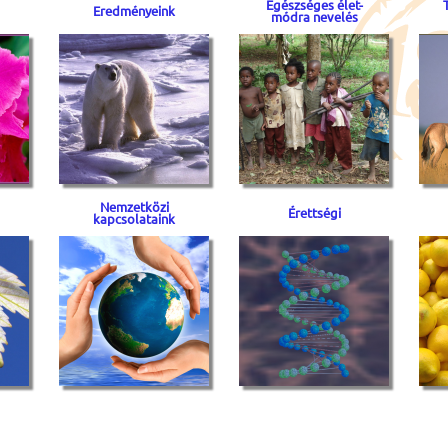
Egészséges élet-
Eredményeink
módra nevelés
Nemzetközi
Érettségi
kapcsolataink