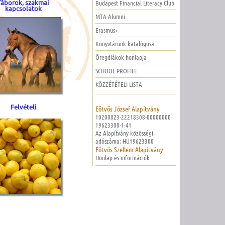
Táborok, szakmai
Budapest Financial Literacy Club
kapcsolatok
MTA Alumni
Erasmus+
Könyvtárunk katalógusa
Öregdiákok honlapja
SCHOOL PROFILE
KÖZZÉTÉTELI LISTA
Felvételi
Eötvös József Alapítvány
10200823-22218308-00000000
19623300-1-41
Az Alapítvány közösségi
adószáma: HU19623300
Eötvös Szellem Alapítvány
Honlap és információk