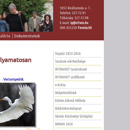
1053 Reáltanoda u. 7.
Telefon: 327-72-91
Titkárság: 327-72-90
E-mail:
ig@e5vos.hu
OM: 035230
Fenntartó
aléria
Dokumentumok
Naptár 2025-2026
folyamatosan
Tanárok elérhetősége
INTRANET tanároknak
INTRANET szülőknek
Versenyeink
e-Kréta
Helyettesítések
Eötvös Alkotó Műhely
Diákönkormányzat
Iskolai Közösségi SZolgálat
BIMUN 2026