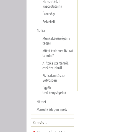
Nemzetközi
kapcsolataink
Érettségi
Felvételi
Fizika
Munkaközösségünk
tagjai
Miért érdemes fizikát
tanulni?
A fizika szertárról,
eszközeinkről
Fizikatanítás az
Eötvösben
Egyéb
tevékenységeink
Német
Második idegen nyelv
Keresés: