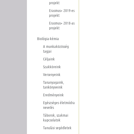
projekt
Erasmus+ 2019-es
projekt
Erasmus+ 2018-as
projekt
Biológia-kémia
A munkaközösség
tagjai
Céljaink
Szakköreink
Versenyeink
Tananyagaink,
tankönyveink
Eredményeink
Egészséges életmódra
nevelés
Táborok, szakmai
kapcsolatok
Tanulási segédletek