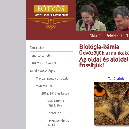
Oktatás
Felvételik
T
Biológia-kémia
Tantestület
Üdvözöljük a munkakö
Tanártörténelem
Az oldal és alolda
Tanárok 2025-2026
frissítjük!
Munkaközösségek
Magyar nyelv és irodalom
Tanáraink
Matematika
2018/2019-es tanév
Szakköreink
(2018/19.)
Tanáraink
Tizenegyedikes
javító