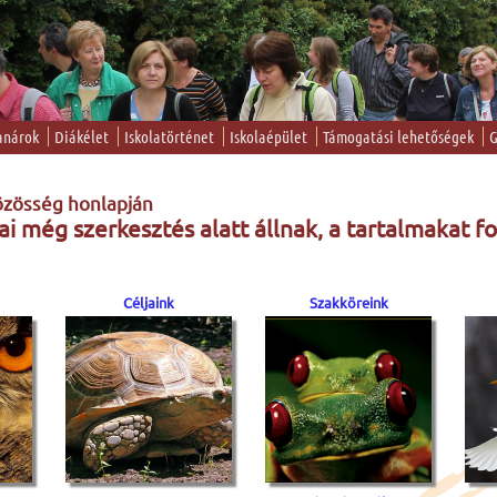
anárok
Diákélet
Iskolatörténet
Iskolaépület
Támogatási lehetőségek
G
zösség honlapján
lai még szerkesztés alatt állnak, a tartalmakat 
Céljaink
Szakköreink