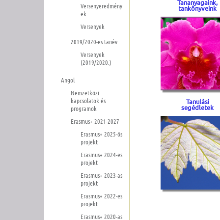
Tananyagaink,
Versenyeredmény
tankönyveink
ek
Versenyek
2019/2020-es tanév
Versenyek
(2019/2020.)
Angol
Nemzetközi
kapcsolatok és
Tanulási
segédletek
programok
Erasmus+ 2021-2027
Erasmus+ 2025-ös
projekt
Erasmus+ 2024-es
projekt
Erasmus+ 2023-as
projekt
Erasmus+ 2022-es
projekt
Erasmus+ 2020-as