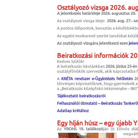
Osztályozó vizsga 2026. aug
A jelentkezés határideje 2026. augusztus 20.
Az osztályozó vizsga ideje:
2026. aug. 27.- sz
A pontos időpontok, beosztás a későbbiekb
Az egyéni munkarend szerint tanulókat kérjük
Az osztályozó vizsgára jelentkezni ezen
jelen
Beiratkozási információk 2
Kedves Szülők!
A beiratkozás iskolánkban
2026. június 25-én
osztályfőnökök szervezik, akik kapcsolatba
A
KRÉTA rendszer e-Ügyintézés felületén
20
törvényes képviselőknek, hogy gyermekeik a
a „Beiratkozás középfokú intézménybe – BKI”
Tájékoztató beiratkozásról
Felhasználói útmutató – Beiratkozás Tanke
Adatlap krétához
Egy híján húsz – egy újabb
Az
YRONS 19. találkozó
ján öt Eötvös diák
megvált