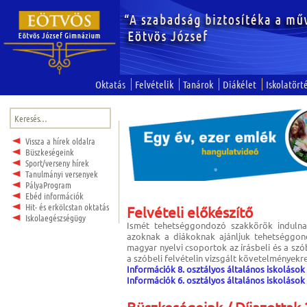
Oktatás
Felvételik
Tanárok
Diákélet
Iskolatört
Keresés:
Vissza a hírek oldalra
Büszkeségeink
Sport/verseny hírek
Tanulmányi versenyek
PályaProgram
Ebéd információk
Hit- és erkölcstan oktatás
Felvételi előkészítő
Iskolaegészségügy
Ismét tehetséggondozó szakkörök indulnak
azoknak a diákoknak ajánljuk tehetséggond
magyar nyelvi csoportok az írásbeli és a szó
a szóbeli felvételin vizsgált követelményekre
Információk 8. osztályos általános iskolások
Információk 6. osztályos általános iskolások