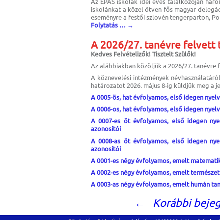
Az EPAS iskolák idei éves találkozóján hár
iskolánkat a közel ötven fős magyar delegác
eseményre a festői szlovén tengerparton, Por
Folytatás …
→
A 2026/27. tanévre felvett 
Kedves Felvételizők! Tisztelt Szülők!
Az alábbiakban közöljük a 2026/27. tanévre f
A köznevelési intézmények névhasználatáról 2
határozatot 2026. május 8-ig küldjük meg a j
A 0005-ös, hat évfolyamos, első idegen nyelv
A 0006-os, hat évfolyamos, első idegen nyelv
A 0007-es öt évfolyamos, első idegen nyel
azonosítói
A 0008-as öt évfolyamos, első idegen nyel
azonosítói
A 0001-es négy évfolyamos, emelt matematika
A 0002-es négy évfolyamos, emelt természett
A 0003-as négy évfolyamos, emelt humán tanu
←
Korábbi beje
Bejegyzések
navigációja