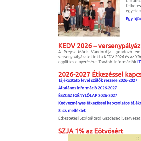
tartalm
felkere
egyetemi
Egy híj
KEDV 2026 – versenypályáz
A Preysz Móric Vándordíjat gondozó eml
versenypályázatot ír ki a KEDV 2026 és az Y
együttes elnyerésére. További információk
IT
2026-2027 Étkezéssel kap
Tájékoztató levél szülők részére 2026-2027
Általános információ 2026-2027
ÉSZGSZ IGÉNYLŐLAP 2026-2027
Kedvezményes étkezéssel kapcsolatos tájék
8. sz. melléklet
Étkeztetési Szolgáltató Gazdasági Szerveze
SZJA 1% az Eötvösért