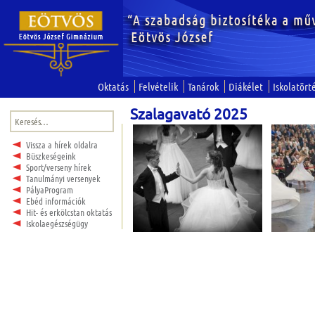
Oktatás
Felvételik
Tanárok
Diákélet
Iskolatört
Szalagavató 2025
Keresés:
Vissza a hírek oldalra
Büszkeségeink
Sport/verseny hírek
Tanulmányi versenyek
PályaProgram
Ebéd információk
Hit- és erkölcstan oktatás
Iskolaegészségügy