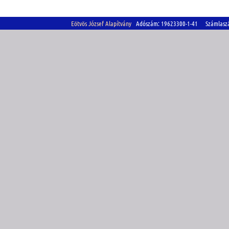
Eötvös József Alapítvány
Adószám: 19623300-1-41 Számlasz