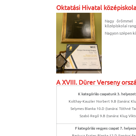
Oktatási Hivatal középiskola
Nagy örömmel ad
középiskolai rang
Nagyon szépen kö
A XVIII. Dürer Verseny ors
K kategóriás csapatunk 3. helyezett
Kolthay-Kauzler Norbert 9.B (tanára: Klu
Selymes Bianka 10.D (tanára: Tóthné Tar
Szabó Regő 9.B (tanára: Klug Viktó
F kategóriás vegyes csapat 7. helyeze
Bartucz Eszter Bianka 12.D (tanára: Fe