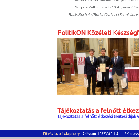
Szepesi Zoltán László 10.A (tanára: Sa
Balás Borbála (Budai Ciszterci Szent Imr
PolitikON Közéleti Készségf
Tájékoztatás a felnőtt étkezé
Tájékoztatás a felnőtt étkezési térítési díjak
Eötvös József Alapítvány
Adószám: 19623300-1-41 Számlasz