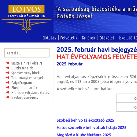
Oktatás
Felvételik
Tanárok
Diákélet
Iskolatört
2025. február havi bejegyz
Keresés:
HAT ÉVFOLYAMOS FELVÉTEL
Vissza a hírek oldalra
2025. február
Büszkeségeink
Sport/verseny hírek
Hat évfolyamos képzésünkre összesen 526 j
Tanulmányi versenyek
angol), és 113-an a 0005 (első idegen nyelv 
PályaProgram
Ebéd információk
A szóbelire behívás ponthatára:
Hit- és erkölcstan oktatás
Iskolaegészségügy
0
0
Szóbeli behívó tájékoztató 2025
Hatos szobelire behivottak listaja 2025
Meghívó a klubdélutánra 2025