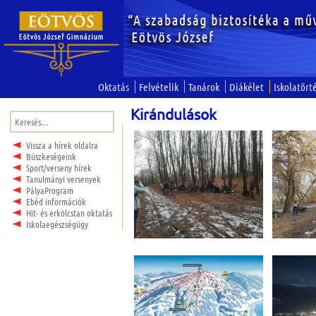
Oktatás
Felvételik
Tanárok
Diákélet
Iskolatört
Kirándulások
Keresés:
Vissza a hírek oldalra
Büszkeségeink
Sport/verseny hírek
Tanulmányi versenyek
PályaProgram
Ebéd információk
Hit- és erkölcstan oktatás
Iskolaegészségügy