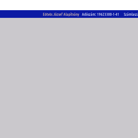
Eötvös József Alapítvány
Adószám: 19623300-1-41 Számlasz