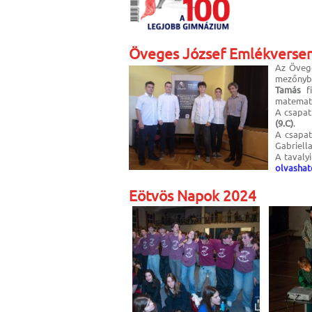
Öveges József Emlékverse
Az Övege
mezőny
Tamás
fi
matematik
A csapat
(9.C)
.
A csapat
Gabriella
A tavaly
olvashat
Eötvös Napok 2024