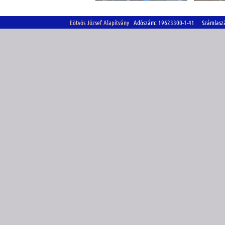
Eötvös József Alapítvány
Adószám: 19623300-1-41 Számlasz