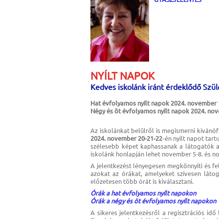
NYÍLT NAPOK
Kedves iskolánk iránt érdeklődő Szül
Hat évfolyamos nyílt napok 2024. november 
Négy és öt évfolyamos nyílt napok 2024. no
Az iskolánkat belülről is megismerni kívánó
2024. november 20-21-22
-én nyílt napot tar
szélesebb képet kaphassanak a látogatók az 
iskolánk honlapján lehet november 5-8. és n
A jelentkezést lényegesen megkönnyíti és felg
azokat az órákat, amelyeket szívesen látog
előzetesen több órát is kiválasztani.
Órák a hat évfolyamos nyílt napokon
Órák a négy és öt évfolyamos nyílt napokon
A sikeres jelentkezésről a regisztrációs id