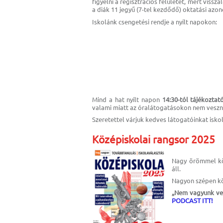
figyelni a regisztrációs felületet, mert viss
a diák 11 jegyű (7-tel kezdődő) oktatási azon
Iskolánk csengetési rendje a nyílt napokon:
Mind a hat nyílt napon
14:30-tól tájékoztat
valami miatt az óralátogatásokon nem vesznek
Szeretettel várjuk kedves látogatóinkat iskol
Középiskolai rangsor 2025
Nagy örömmel köz
áll.
Nagyon szépen kö
„Nem vagyunk ver
PODCAST ITT!