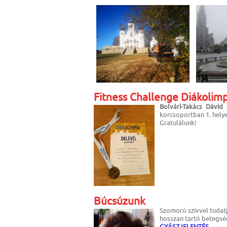
Fitness Challenge Diákolimp
Bolvári-Takács Dávid 
korcsoportban 1. helyez
Gratulálunk!
Búcsúzunk
Szomorú szívvel tudatj
hosszan tartó betegség
GYÁSZJELENTÉS