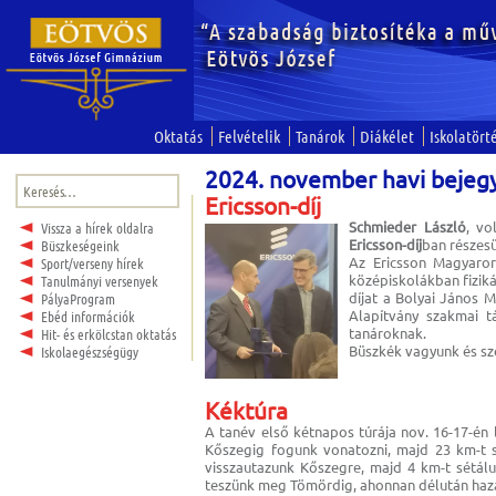
Oktatás
Felvételik
Tanárok
Diákélet
Iskolatört
2024. november havi bejeg
Keresés:
Ericsson-díj
Schmieder László
, vo
Vissza a hírek oldalra
Ericsson-díj
ban részesü
Büszkeségeink
Az Ericsson Magyarors
Sport/verseny hírek
középiskolákban fiziká
Tanulmányi versenyek
díjat a Bolyai János 
PályaProgram
Alapítvány szakmai t
Ebéd információk
tanároknak.
Hit- és erkölcstan oktatás
Büszkék vagyunk és sze
Iskolaegészségügy
Kéktúra
A tanév első kétnapos túrája nov. 16-17-én 
Kőszegig fogunk vonatozni, majd 23 km-t sé
visszautazunk Kőszegre, majd 4 km-t sétálu
teszünk meg Tömördig, ahonnan délután haz