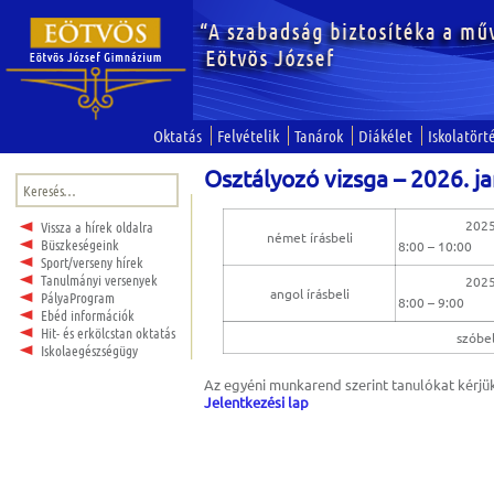
Oktatás
Felvételik
Tanárok
Diákélet
Iskolatört
Osztályozó vizsga – 2026. ja
Keresés:
2025
Vissza a hírek oldalra
német írásbeli
Büszkeségeink
8:00 – 10:00
Sport/verseny hírek
Tanulmányi versenyek
2025
angol írásbeli
PályaProgram
8:00 – 9:00
Ebéd információk
Hit- és erkölcstan oktatás
szóbel
Iskolaegészségügy
Az egyéni munkarend szerint tanulókat kérjük
Jelentkezési lap