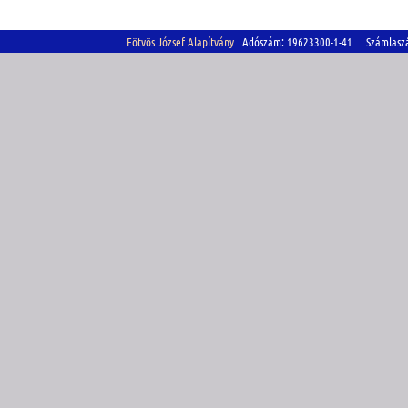
Eötvös József Alapítvány
Adószám: 19623300-1-41 Számlasz