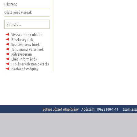
Házirend
Osztályozó vizsgák
Keresés:
Vissza a hírek oldalra
Büszkeségeink
Sport/verseny hírek
Tanulmányi versenyek
PályaProgram
Ebéd információk
Hit- és erkölcstan oktatás
Iskolaegészségügy
Eötvös József Alapítvány
Adószám: 19623300-1-41 Számlasz