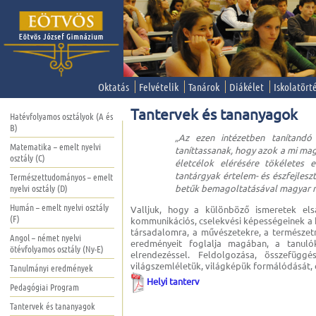
Oktatás
Felvételik
Tanárok
Diákélet
Iskolatört
Tantervek és tananyagok
Hatévfolyamos osztályok (A és
B)
„Az ezen intézetben tanítand
Matematika – emelt nyelvi
taníttassanak, hogy azok a mi mag
osztály (C)
életcélok elérésére tökéletes 
tantárgyak értelem- és észfejlesz
Természettudományos – emelt
nyelvi osztály (D)
betűk bemagoltatásával magyar ny
Humán – emelt nyelvi osztály
Valljuk, hogy a különböző ismeretek elsa
(F)
kommunikációs, cselekvési képességeinek a k
társadalomra, a művészetekre, a természet
Angol – német nyelvi
eredményeit foglalja magában, a tanulók é
ötévfolyamos osztály (Ny-E)
elrendezéssel. Feldolgozása, összefügg
világszemléletük, világképük formálódását,
Tanulmányi eredmények
Helyi tanterv
Pedagógiai Program
Tantervek és tananyagok