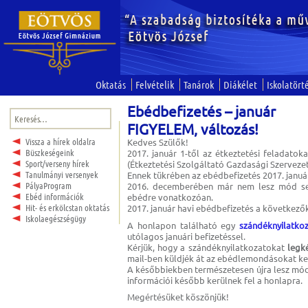
Oktatás
Felvételik
Tanárok
Diákélet
Iskolatört
Ebédbefizetés – január
Keresés:
FIGYELEM, változás!
Vissza a hírek oldalra
Kedves Szülők!
Büszkeségeink
2017. január 1-től az étkeztetési feladato
Sport/verseny hírek
(Étkeztetési Szolgáltató Gazdasági Szervezet)
Tanulmányi versenyek
Ennek tükrében az ebédbefizetés 2017. januá
PályaProgram
2016. decemberében már nem lesz mód sem 
Ebéd információk
ebédre vonatkozóan.
Hit- és erkölcstan oktatás
2017. január havi ebédbefizetés a következő
Iskolaegészségügy
A honlapon található egy
szándéknyilatkoz
utólagos januári befizetéssel.
Kérjük, hogy a szándéknyilatkozatokat
legk
mail-ben küldjék át az ebédlemondásokat kez
A későbbiekben természetesen újra lesz mód 
információi később kerülnek fel a honlapra.
Megértésüket köszönjük!