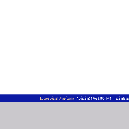
Eötvös József Alapítvány
Adószám: 19623300-1-41 Számlasz