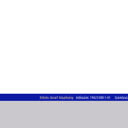
Eötvös József Alapítvány
Adószám: 19623300-1-41 Számlasz