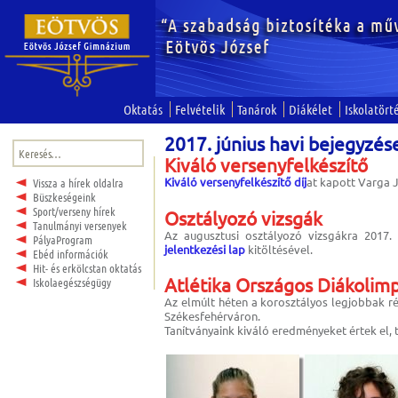
Oktatás
Felvételik
Tanárok
Diákélet
Iskolatört
2017. június havi bejegyzés
Keresés:
Kiváló versenyfelkészítő
Kiváló versenyfelkészítő díj
at kapott Varga J
Vissza a hírek oldalra
Büszkeségeink
Sport/verseny hírek
Osztályozó vizsgák
Tanulmányi versenyek
Az augusztusi osztályozó vizsgákra 2017. 
PályaProgram
jelentkezési lap
kitöltésével.
Ebéd információk
Hit- és erkölcstan oktatás
Atlétika Országos Diákolimp
Iskolaegészségügy
Az elmúlt héten a korosztályos legjobbak r
Székesfehérváron.
Tanítványaink kiváló eredményeket értek el, 