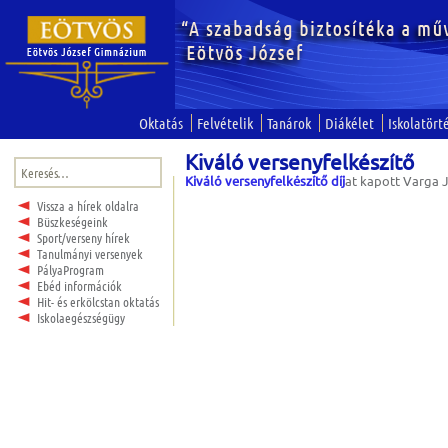
Oktatás
Felvételik
Tanárok
Diákélet
Iskolatört
Kiváló versenyfelkészítő
Keresés:
Kiváló versenyfelkészítő díj
at kapott Varga J
Vissza a hírek oldalra
Büszkeségeink
Sport/verseny hírek
Tanulmányi versenyek
PályaProgram
Ebéd információk
Hit- és erkölcstan oktatás
Iskolaegészségügy