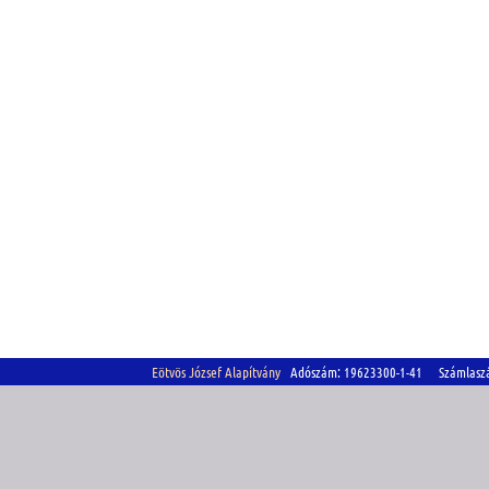
Eötvös József Alapítvány
Adószám: 19623300-1-41 Számlasz