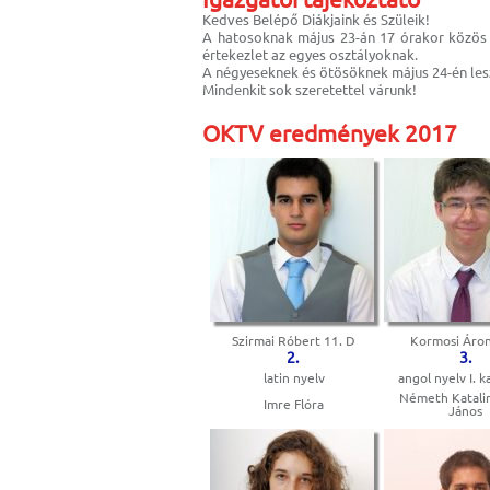
Kedves Belépő Diákjaink és Szüleik!
A hatosoknak május 23-án 17 órakor közös i
értekezlet az egyes osztályoknak.
A négyeseknek és ötösöknek május 24-én les
Mindenkit sok szeretettel várunk!
OKTV eredmények 2017
Szirmai Róbert 11. D
Kormosi Áron
2.
3.
latin nyelv
angol nyelv I. k
Németh Katalin
Imre Flóra
János