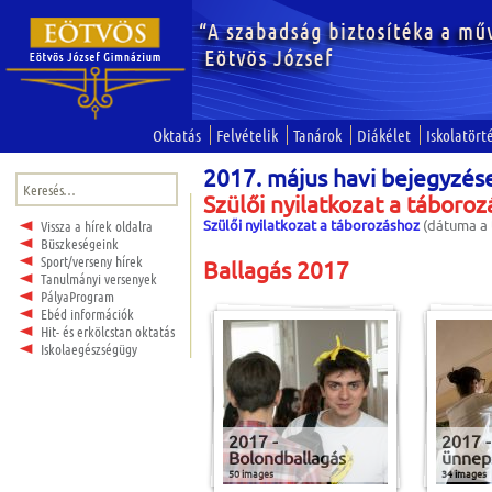
Oktatás
Felvételik
Tanárok
Diákélet
Iskolatört
2017. május havi bejegyzés
Keresés:
Szülői nyilatkozat a táboro
Szülői nyilatkozat a táborozáshoz
(dátuma a 
Vissza a hírek oldalra
Büszkeségeink
Sport/verseny hírek
Ballagás 2017
Tanulmányi versenyek
PályaProgram
Ebéd információk
Hit- és erkölcstan oktatás
Iskolaegészségügy
2017 -
2017 -
Bolondballagás
ünnep
50 images
34 images