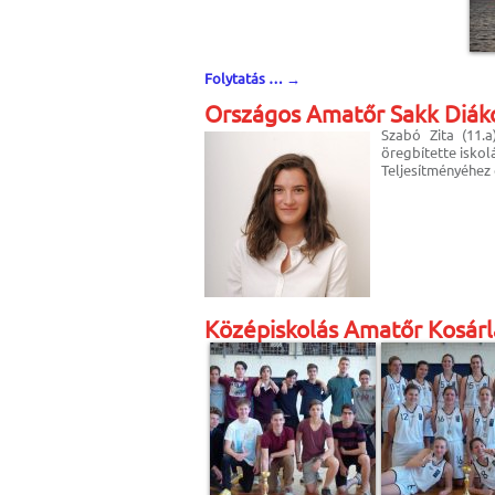
Folytatás …
→
Országos Amatőr Sakk Diák
Szabó Zita (11.a
öregbítette iskol
Teljesítményéhez 
Középiskolás Amatőr Kosár