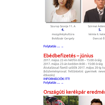
Szurop Szonja 11. A
Szirmai Ádám
4.
5.
mozgóképkultúra
kémia II. kat
Boldizsár Gergely
Dancsó É
Folytatás …
→
Ebédbefizetés – június
2017. május 22-én hétfőn 8:00 – 15:00 óráig
2017. május 23-án kedden 8:00 – 15:00 óráig
Átutalással fizető szülők 2017. május 20-ig tudj
(közleményrovat feltüntetni: gyermek neve,
étkezés)
INFORMÁCIÓK ITT!
Folytatás …
→
Országúti kerékpár eredmé