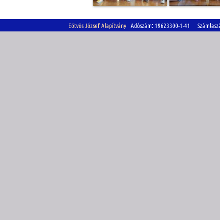
Eötvös József Alapítvány
Adószám: 19623300-1-41 Számlasz