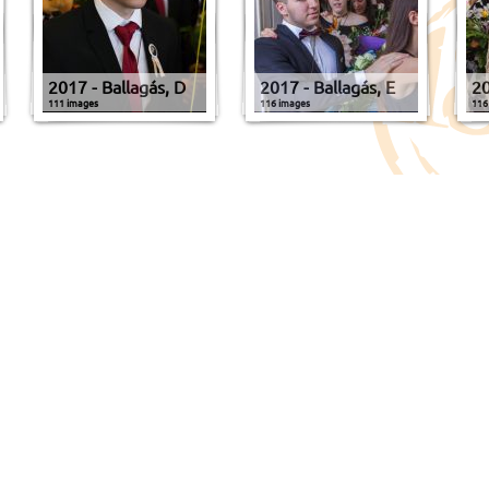
2017 - Ballagás, D
2017 - Ballagás, E
20
111 images
116 images
116