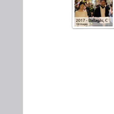
2017 - Ballagás, C
130 images