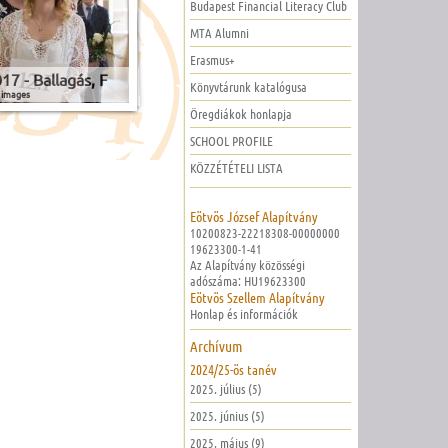
Budapest Financial Literacy Club
MTA Alumni
Erasmus+
17 - Ballagás, F
Könyvtárunk katalógusa
 images
Öregdiákok honlapja
SCHOOL PROFILE
KÖZZÉTÉTELI LISTA
Eötvös József Alapítvány
10200823-22218308-00000000
19623300-1-41
Az Alapítvány közösségi
adószáma: HU19623300
Eötvös Szellem Alapítvány
Honlap és információk
Archívum
2024/25-ös tanév
2025. július (5)
2025. június (5)
2025. május (9)