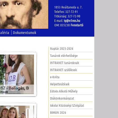
1053 Reáltanoda u. 7.
Telefon: 327-72-91
Titkárság: 327-72-90
E-mail:
ig@e5vos.hu
OM: 035230
Fenntartó
aléria
Dokumentumok
Naptár 2025-2026
Tanárok elérhetősége
INTRANET tanároknak
INTRANET szülőknek
e-Kréta
Helyettesítések
17 - Ballagás, B
Eötvös Alkotó Műhely
 images
Diákönkormányzat
Iskolai Közösségi SZolgálat
BIMUN 2026