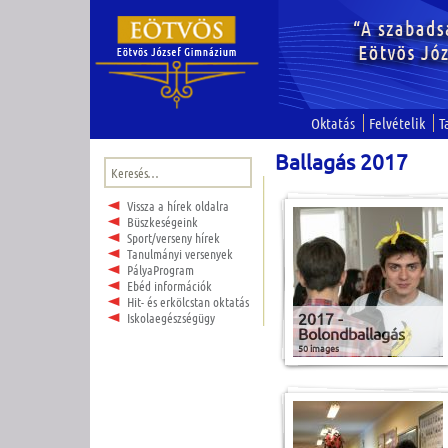
Oktatás
Felvételik
T
Ballagás 2017
Keresés:
Vissza a hírek oldalra
Büszkeségeink
Sport/verseny hírek
Tanulmányi versenyek
PályaProgram
Ebéd információk
Hit- és erkölcstan oktatás
2017 -
Iskolaegészségügy
Bolondballagás
50 images