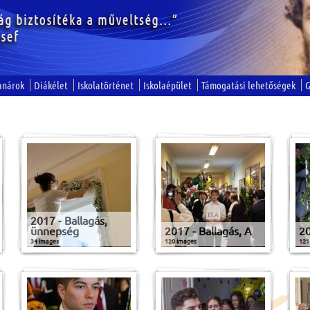
anárok
Diákélet
Iskolatörténet
Iskolaépület
Támogatási lehetőségek
G
2017 - Ballagás,
ünnepség
2017 - Ballagás, A
20
34 images
120 images
121