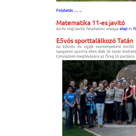
Folytatás …
→
Matematika 11-es javító
Az év végi javító feladatsor anyaga
alap
és
f
E5vös sporttalálkozó Tatán
Az Eötvös év egyik eseményeként került s
nyegyven sportra éhes diák öt tanár kíséret
Gimnázium meghívására az Öreg tó partjára.