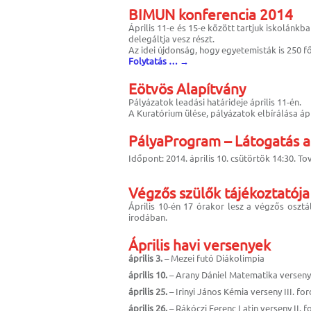
BIMUN konferencia 2014
Április 11-e és 15-e között tartjuk iskolánk
delegáltja vesz részt.
Az idei újdonság, hogy egyetemisták is 250 f
Folytatás …
→
Eötvös Alapítvány
Pályázatok leadási határideje április 11-én.
A Kuratórium ülése, pályázatok elbírálása ápr
PályaProgram – Látogatás a
Időpont: 2014. április 10. csütörtök 14:30. To
Végzős szülők tájékoztatója
Április 10-én 17 órakor lesz a végzős oszt
irodában.
Április havi versenyek
április 3.
– Mezei futó Diákolimpia
április 10.
– Arany Dániel Matematika verseny I
április 25.
– Irinyi János Kémia verseny III. fo
április 26.
– Rákóczi Ferenc Latin verseny II. f