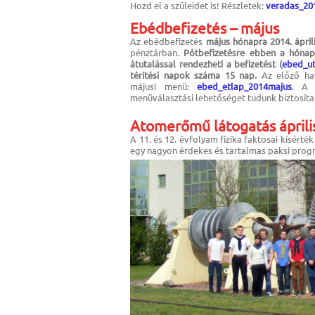
Hozd el a szüleidet is! Részletek:
veradas_20
Ebédbefizetés – május
Az ebédbefizetés
május hónapra 2014. áprili
pénztárban.
Pótbefizetésre ebben a hónapb
átutalással rendezheti a befizetést (
ebed_ut
térítési napok száma 15 nap.
Az előző hav
májusi menü:
ebed_etlap_2014majus
. A 
menüválasztási lehetőséget tudunk biztosíta
Atomerőmű látogatás áprili
A 11. és 12. évfolyam fizika faktosai kísérték 
egy nagyon érdekes és tartalmas paksi prog