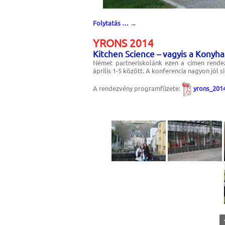
Folytatás …
→
YRONS 2014
Kitchen Science – vagyis a Kony
Német partneriskolánk ezen a címen rend
április 1-5 között. A konferencia nagyon jól 
A rendezvény programfüzete:
yrons_201