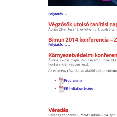
Folytatás …
→
Végzősök utolsó tanítási na
Április 29-én lesz 12. évfolyamunk utolsó taní
Bimun 2014 konferencia – Z
Folytatás …
→
Környezetvédelmi konferen
Április 27-től május 2-ig Luxemburgba uta
konferencián vegyen részt.
Az esemény részletei az alábbi dokumentum
Programme
PE invitation lycées
Véradás
Véradás az Eötvös Gimnáziumban 2014. április