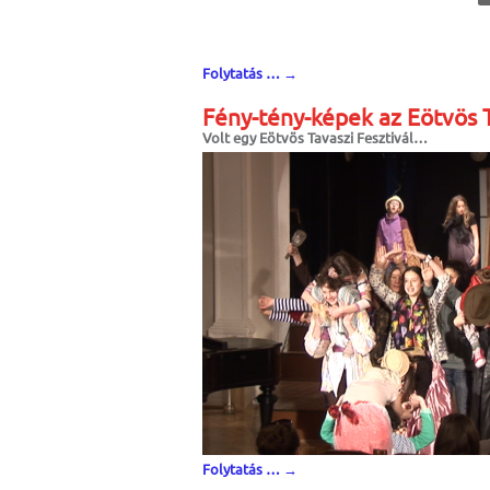
Folytatás …
→
Fény-tény-képek az Eötvös T
Volt egy Eötvös Tavaszi Fesztivál…
Folytatás …
→