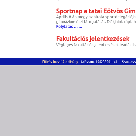
Sportnap a tatai Eötvös G
Április 8-án megy az iskola sportdelegációj
gimnázium őszi látogatását. Diákjaink röpla
Folytatás …
→
Fakultációs jelentkezések
Végleges fakultációs jelentkezések leadási hat
Eötvös József Alapítvány
Adószám: 19623300-1-41 Számlasz