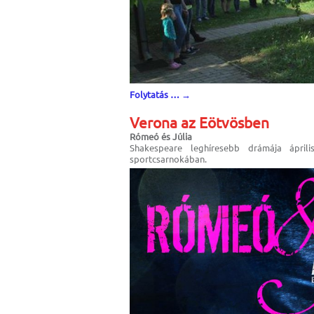
Folytatás …
→
Verona az Eötvösben
Rómeó és Júlia
Shakespeare leghíresebb drámája ápril
sportcsarnokában.