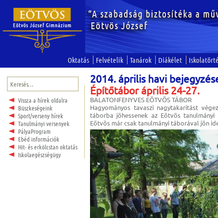
Oktatás
Felvételik
Tanárok
Diákélet
Iskolatört
2014. április havi bejegyzés
Keresés:
Építőtábor április 24-27.
BALATONFENYVES EÖTVÖS TÁBOR
Vissza a hírek oldalra
Hagyományos tavaszi nagytakarítást végez
Büszkeségeink
táborba jöhessenek az Eötvös tanulmányi t
Sport/verseny hírek
Eötvös már csak tanulmányi táborával jön ide
Tanulmányi versenyek
PályaProgram
Ebéd információk
Hit- és erkölcstan oktatás
Iskolaegészségügy