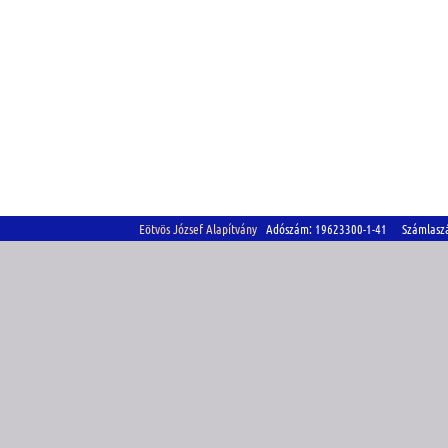
Eötvös József Alapítvány
Adószám: 19623300-1-41 Számlasz