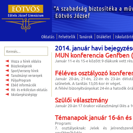
Oktatás
Felvételik
Tanárok
Diákélet
Iskolatört
2014. január havi bejegyzé
Keresés:
MUN konferencia Genfben
Január 11-e és 15-e között 9 diákunk vett ré
Vissza a hírek oldalra
Büszkeségeink
Sport/verseny hírek
Féléves osztályozó konfere
Tanulmányi versenyek
Január 20-án, 21-én, 22-én és 23-án délutá
PályaProgram
szünetek. A tanítás 13,05-kor ér véget.
Ebéd információk
A félévi bizonyítványokat 24-én a hatodik ór
Hit- és erkölcstan oktatás
Iskolaegészségügy
Szülői választmány
Január 20-án 17 órakor választmányi ülés a 
Témanapok január 16-án és
Program:
7. osztályoknak: Jelek és jelrendszer
együttműködés