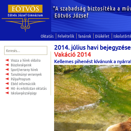
Oktatás
Felvételik
Tanárok
Diákélet
Iskolatört
2014. július havi bejegyzés
Keresés:
Vakáció 2014
Vissza a hírek oldalra
Kellemes pihenést kívánunk a nyárra
Büszkeségeink
Sport/verseny hírek
Tanulmányi versenyek
PályaProgram
Ebéd információk
Hit- és erkölcstan oktatás
Iskolaegészségügy