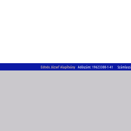
Eötvös József Alapítvány
Adószám: 19623300-1-41 Számlasz