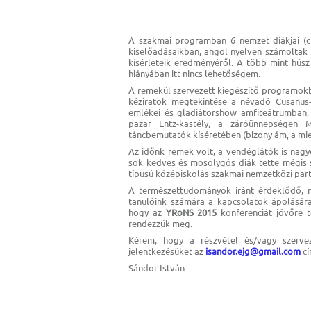
A szakmai programban 6 nemzet diákjai (cip
kiselőadásaikban, angol nyelven számoltak
kísérleteik eredményéről. A több mint húsz
hiányában itt nincs lehetőségem.
A remekül szervezett kiegészítő programokbó
kéziratok megtekintése a névadó Cusanus-
emlékei és gladiátorshow amfiteátrumban, 
pazar Entz-kastély, a záróünnepségen 
táncbemutatók kíséretében (bizony ám, a mie
Az időnk remek volt, a vendéglátók is nag
sok kedves és mosolygós diák tette mégis 
típusú középiskolás szakmai nemzetközi par
A természettudományok iránt érdeklődő, m
tanulóink számára a kapcsolatok ápolására
hogy az
YRoNS 2015
konferenciát jövőre t
rendezzük meg.
Kérem, hogy a részvétel és/vagy szervez
jelentkezésüket az
isandor.ejg@gmail.com
cí
Sándor István