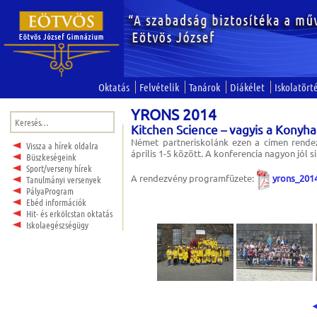
Oktatás
Felvételik
Tanárok
Diákélet
Iskolatört
YRONS 2014
Keresés:
Kitchen Science – vagyis a Kony
Német partneriskolánk ezen a címen rend
Vissza a hírek oldalra
április 1-5 között. A konferencia nagyon jól 
Büszkeségeink
Sport/verseny hírek
A rendezvény programfüzete:
yrons_201
Tanulmányi versenyek
PályaProgram
Ebéd információk
Hit- és erkölcstan oktatás
Iskolaegészségügy