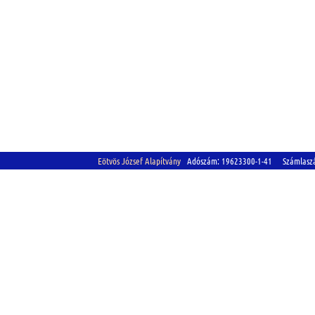
Eötvös József Alapítvány
Adószám: 19623300-1-41 Számlasz