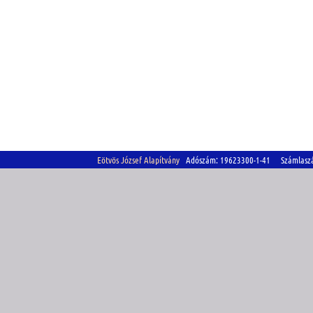
Eötvös József Alapítvány
Adószám: 19623300-1-41 Számlasz