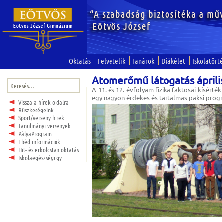
Oktatás
Felvételik
Tanárok
Diákélet
Iskolatört
Atomerőmű látogatás áprili
Keresés:
A 11. és 12. évfolyam fizika faktosai kísérték 
egy nagyon érdekes és tartalmas paksi prog
Vissza a hírek oldalra
Büszkeségeink
Sport/verseny hírek
Tanulmányi versenyek
PályaProgram
Ebéd információk
Hit- és erkölcstan oktatás
Iskolaegészségügy