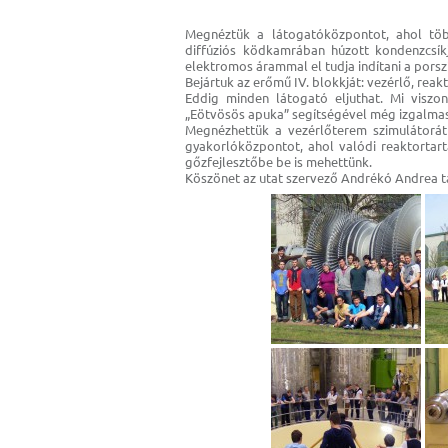
Megnéztük a látogatóközpontot, ahol töb
diffúziós ködkamrában húzott kondenzcsík
elektromos árammal el tudja indítani a porsz
Bejártuk az erőmű IV. blokkját: vezérlő, reakt
Eddig minden látogató eljuthat. Mi viszon
„Eötvösös apuka” segítségével még izgalmasa
Megnézhettük a vezérlőterem szimulátorát –
gyakorlóközpontot, ahol valódi reaktortart
gőzfejlesztőbe be is mehettünk.
Köszönet az utat szervező Andrékó Andrea 