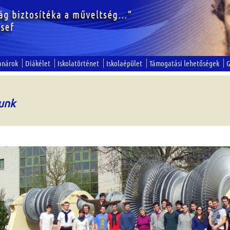
anárok
Diákélet
Iskolatörténet
Iskolaépület
Támogatási lehetőségek
G
unk