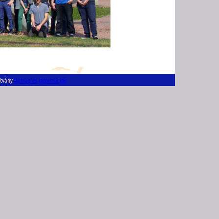
ítvány
Honlap és információk