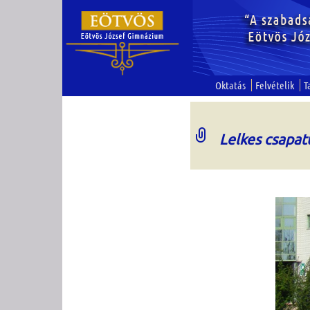
Oktatás
Felvételik
T
Lelkes csapat