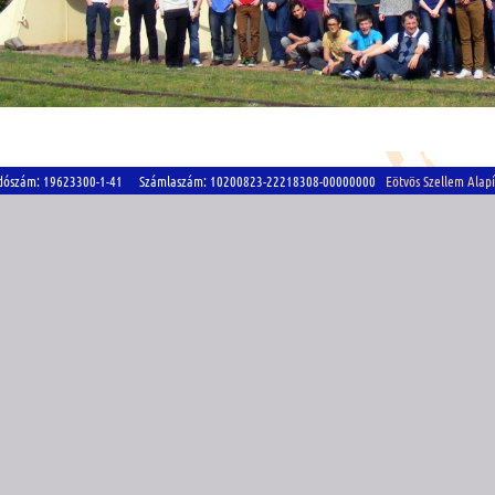
szám: 19623300-1-41 Számlaszám: 10200823-22218308-00000000
Eötvös Szellem Alap