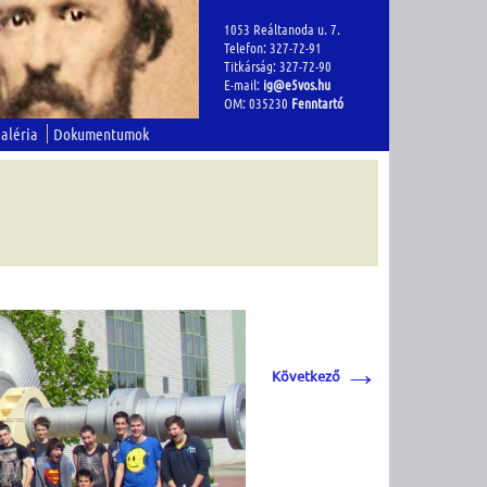
1053 Reáltanoda u. 7.
Telefon: 327-72-91
Titkárság: 327-72-90
E-mail:
ig@e5vos.hu
OM: 035230
Fenntartó
aléria
Dokumentumok
→
Következő