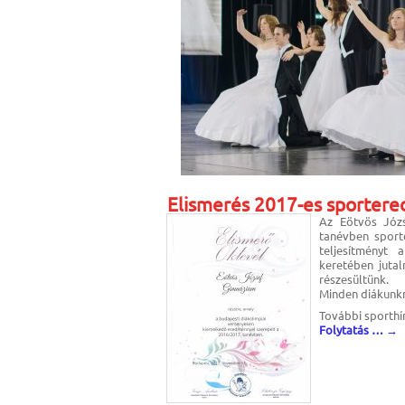
Elismerés 2017-es sporter
Az Eötvös Józ
tanévben sport
teljesítményt
keretében jutal
részesültünk.
Minden diákunkn
További sporth
Folytatás …
→