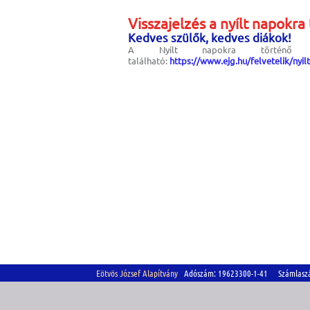
Visszajelzés a nyílt napokra
Kedves szülők, kedves diákok!
A Nyílt napokra történő j
található:
https://www.ejg.hu/felvetelik/nyilt
Eötvös József Alapítvány
Adószám: 19623300-1-41 Számlasz