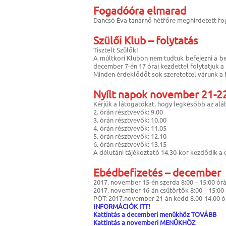
Fogadóóra elmarad
Dancsó Éva tanárnő hétfőre meghirdetett f
Szülői Klub – folytatás
Tisztelt Szülők!
A múltkori Klubon nem tudtuk befejezni a beí
december 7-én 17 órai kezdettel folytatjuk a 
Minden érdeklődőt sok szeretettel várunk a 
Nyílt napok november 21-2
Kérjük a látogatókat, hogy legkésőbb az alá
2. órán résztvevők: 9.00
3. órán résztvevők: 10.00
4. órán résztvevők: 11.05
5. órán résztvevők: 12.10
6. órán résztvevők: 13.15
A délutáni tájékoztató 14.30-kor kezdődik a
Ebédbefizetés – december
2017. november 15-én szerda 8:00 – 15:00 ór
2017. november 16-án csütörtök 8:00 – 15:00
PÓT: 2017.november 21-án kedd 8.00-14.00 ó
INFORMÁCIÓK ITT!
Kattintás a decemberi menükhöz TOVÁBB
Kattintás a novemberi MENÜKHÖZ