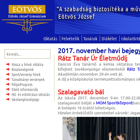
Oktatás
Felvételik
Tanárok
Diákélet
Iskolatört
2017. november havi bejeg
Keresés:
Rátz Tanár Úr Életműdíj
Dancsó Éva tanárnő a kémia oktatása te
Vissza a hírek oldalra
kifejtett tevékenysége elismeréséül
Rátz T
Büszkeségeink
Akadémián november 29-én vett át.
Sport/verseny hírek
A díj a középiskolai természettudományos ok
Tanulmányi versenyek
PályaProgram
Ebéd információk
Szalagavató bál
Hit- és erkölcstan oktatás
Az iskola 2017. december 9-én 17.00-22.00 
Iskolaegészségügy
szalagavató bálját a
MOM Sportközpont
ban
A belépés 16 órától lehetséges.
Minden érdeklődőt szeretettel várunk! Jegye