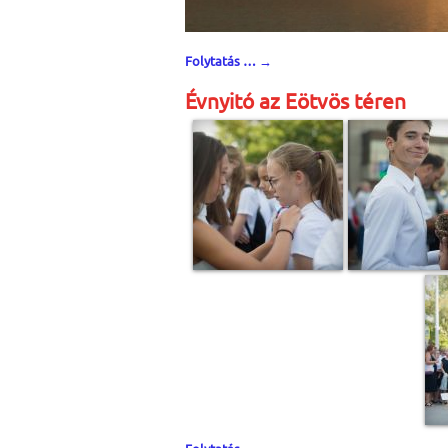
Folytatás …
→
Évnyitó az Eötvös téren