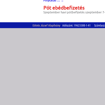
Folytatás …
→
Pót ebédbefizetés
Szeptember havi pótbefizetés szeptember 7-é
Eötvös József Alapítvány
Adószám: 19623300-1-41 Számlasz