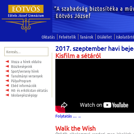
Oktatás
Felvételik
Tanárok
Diákélet
Iskolatört
2017. szeptember havi bej
Keresés:
Kisfilm a sétáról
Vissza a hírek oldalra
Büszkeségeink
Sport/verseny hírek
Tanulmányi versenyek
PályaProgram
Ebéd információk
Hit- és erkölcstan oktatás
Iskolaegészségügy
Folytatás …
→
Walk the Wish
Ötödik alkalommal rendezi meg iskolánk a