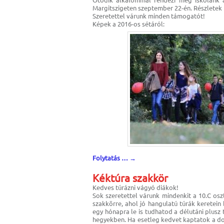
Margitszigeten szeptember 22-én. Részletek
Szeretettel várunk minden támogatót!
Képek a 2016-os sétáról:
Folytatás …
→
Kéktúra szakkör
Kedves túrázni vágyó diákok!
Sok szeretettel várunk mindenkit a 10.C os
szakkörre, ahol jó hangulatú túrák keretein 
A sé
egy hónapra le is tudhatod a délutáni plusz
hegyekben. Ha esetleg kedvet kaptatok a do