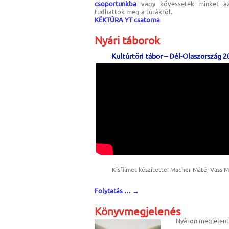
csoportunkba
vagy kövessetek minket 
tudhattok meg a túrákról.
KÉKTÚRA YT csatorna
Nyári táborok
Kultúrtöri tábor – Dél-Olaszország 
Kisfilmet készítette: Macher Máté, Vass M
Folytatás …
→
Könyvmegjelenés
Nyáron megjelent 