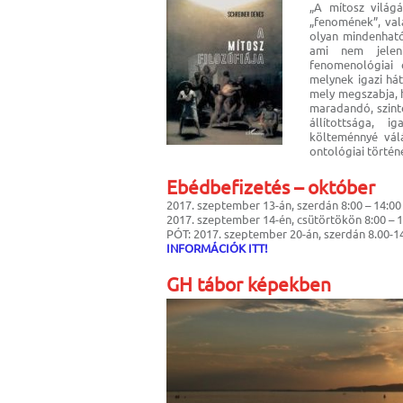
„A mítosz világ
„fenomének”, val
olyan mindenható
ami nem jeleni
fenomenológiai o
melynek igazi hát
mely megszabja, h
maradandó, szint
állítottsága, i
költeménnyé vál
ontológiai történ
Ebédbefizetés – október
2017. szeptember 13-án, szerdán 8:00 – 14:00
2017. szeptember 14-én, csütörtökön 8:00 – 1
PÓT: 2017. szeptember 20-án, szerdán 8.00-1
INFORMÁCIÓK ITT!
GH tábor képekben