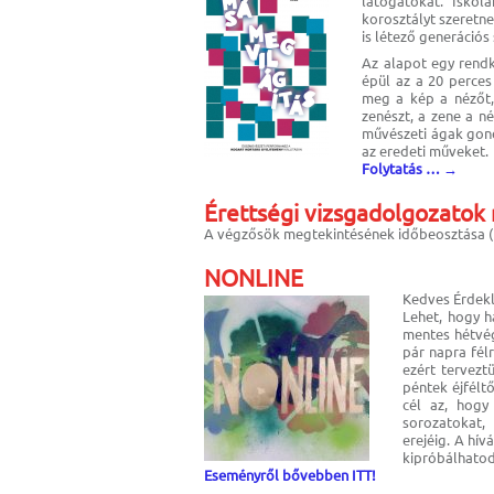
látogatókat. Iskol
korosztályt szeretne
is létező generációs
Az alapot egy rendkí
épül az a 20 perces
meg a kép a nézőt,
zenészt, a zene a n
művészeti ágak gond
az eredeti műveket.
Folytatás …
→
Érettségi vizsgadolgozatok
A végzősök megtekintésének időbeosztása (
NONLINE
Kedves Érdek
Lehet, hogy ha
mentes hétvége
pár napra fél
ezért tervezt
péntek éjféltő
cél az, hogy
sorozatokat,
erejéig. A hív
kipróbálhato
Eseményről bővebben ITT!