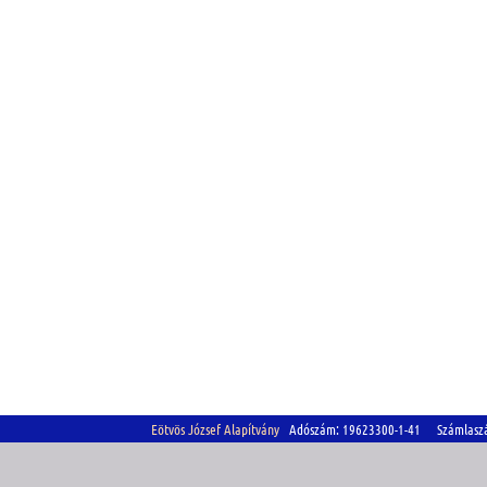
Eötvös József Alapítvány
Adószám: 19623300-1-41 Számlasz