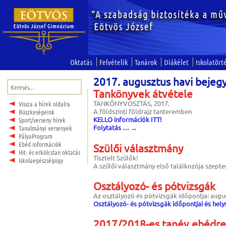
Oktatás
Felvételik
Tanárok
Diákélet
Iskolatört
2017. augusztus havi bejeg
Keresés:
Tankönyvek átvétele
TANKÖNYVOSZTÁS, 2017.
Vissza a hírek oldalra
A földszinti földrajz tanteremben
Büszkeségeink
KELLO információk ITT!
Sport/verseny hírek
Folytatás …
→
Tanulmányi versenyek
PályaProgram
Ebéd információk
Szülői választmány
Hit- és erkölcstan oktatás
Tisztelt Szülők!
Iskolaegészségügy
A szülői választmány első találkozója szepte
Osztályozó- és pótvizsgák
Az osztályozó és pótvizsgák időpontja: augus
Osztályozó- és pótvizsgák időpontjai és helys
2017/2018-es tanév ebédre