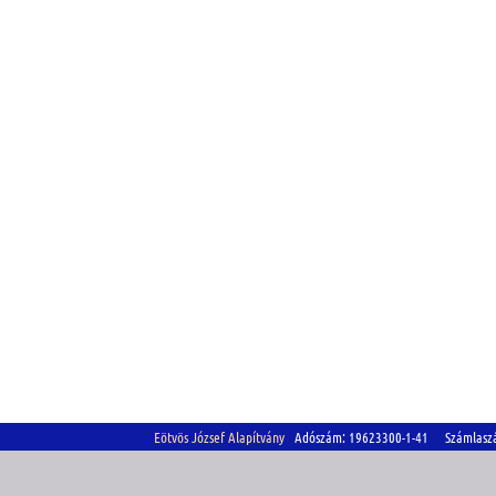
Eötvös József Alapítvány
Adószám: 19623300-1-41 Számlasz