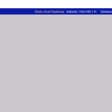
Eötvös József Alapítvány
Adószám: 19623300-1-41 Számlasz