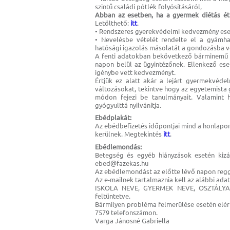
szintű családi pótlék folyósításáról,
Abban az esetben, ha a gyermek diétás étk
Letölthető:
itt
.
• Rendszeres gyerekvédelmi kedvezmény eseté
• Nevelésbe vételét rendelte el a gyámha
hatósági igazolás másolatát a gondozásba v
A fenti adatokban bekövetkező bárminemű vá
napon belül az ügyintézőnek. Ellenkező eset
igénybe vett kedvezményt.
Értjük ez alatt akár a lejárt gyermekvéd
változásokat, tekintve hogy az egyetemista
módon fejezi be tanulmányait. Valamint 
gyógyulttá nyilvánítja.
Ebédplakát:
Az ebédbefizetés időpontjai mind a honlapo
kerülnek. Megtekintés
itt
.
Ebédlemondás:
Betegség és egyéb hiányzások esetén kizá
ebed@fazekas.hu
Az ebédlemondást az előtte lévő napon regg
Az e-mailnek tartalmaznia kell az alábbi ada
ISKOLA NEVE, GYERMEK NEVE, OSZTÁLYA,
feltüntetve.
Bármilyen probléma felmerülése esetén elér
7579 telefonszámon.
Varga Jánosné Gabriella