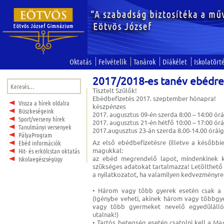
Oktatás
Felvételik
Tanárok
Diákélet
Iskolatört
2017/2018-es tanév ebédre
Keresés:
Tisztelt Szülők!
Ebédbefizetés 2017. szeptember hónapra!
Vissza a hírek oldalra
készpénzes
Büszkeségeink
2017. augusztus 09-én szerda 8:00 – 14:00 órá
Sport/verseny hírek
2017. augusztus 21-én hétfő 10:00 – 17:00 órá
Tanulmányi versenyek
2017.augusztus 23-án szerda 8.00-14.00 órái
PályaProgram
Az első ebédbefizetésre (illetve a később
Ebéd információk
magukkal:
Hit- és erkölcstan oktatás
az ebéd megrendelő lapot, mindenkinek ki
Iskolaegészségügy
szükséges adatokat tartalmazza! Letölthet
a nyilatkozatot, ha valamilyen kedvezményre
• Három vagy több gyerek esetén csak a n
(Igénybe veheti, akinek három vagy többgy
vagy több gyermeket nevelő egyedülálló
utalnak!)
• Tartós betegség esetén csatolni kell a Mag