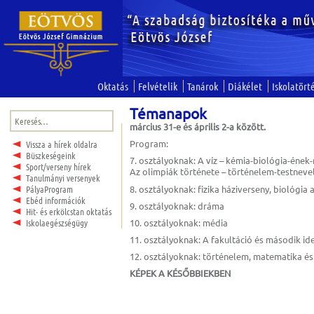
Oktatás
Felvételik
Tanárok
Diákélet
Iskolatört
Témanapok
Keresés:
március 31-e és április 2-a között.
Program:
Vissza a hírek oldalra
Büszkeségeink
7. osztályoknak: A víz – kémia-biológia-ének
Sport/verseny hírek
Az olimpiák története – történelem-testnev
Tanulmányi versenyek
8. osztályoknak: fizika háziverseny, biológia
PályaProgram
Ebéd információk
9. osztályoknak: dráma
Hit- és erkölcstan oktatás
10. osztályoknak: média
Iskolaegészségügy
11. osztályoknak: A fakultáció és második id
12. osztályoknak: történelem, matematika és 
KÉPEK A KÉSŐBBIEKBEN