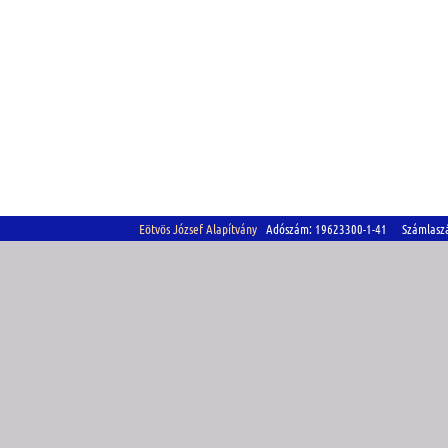
Eötvös József Alapítvány
Adószám: 19623300-1-41 Számlasz