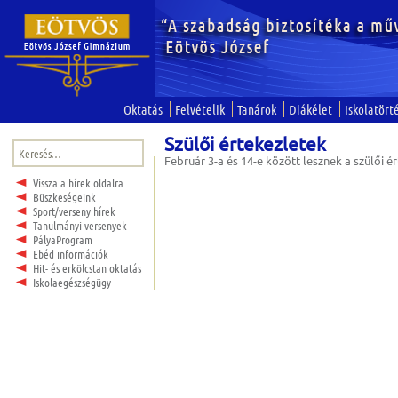
Oktatás
Felvételik
Tanárok
Diákélet
Iskolatört
Szülői értekezletek
Keresés:
Február 3-a és 14-e között lesznek a szülői é
Vissza a hírek oldalra
Büszkeségeink
Sport/verseny hírek
Tanulmányi versenyek
PályaProgram
Ebéd információk
Hit- és erkölcstan oktatás
Iskolaegészségügy