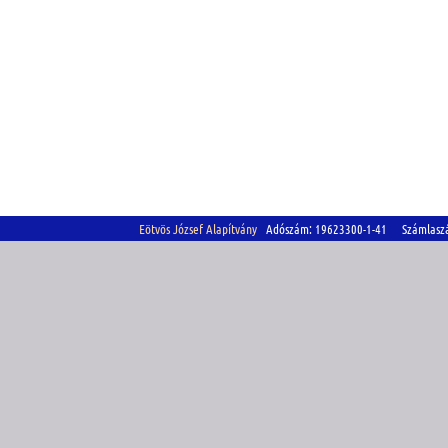
Eötvös József Alapítvány
Adószám: 19623300-1-41 Számlasz