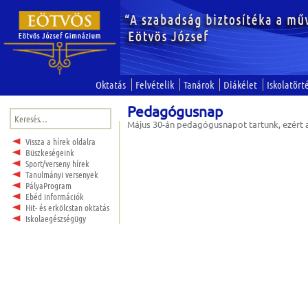
Oktatás
Felvételik
Tanárok
Diákélet
Iskolatört
Pedagógusnap
Keresés:
Május 30-án pedagógusnapot tartunk, ezért a 
Vissza a hírek oldalra
Büszkeségeink
Sport/verseny hírek
Tanulmányi versenyek
PályaProgram
Ebéd információk
Hit- és erkölcstan oktatás
Iskolaegészségügy