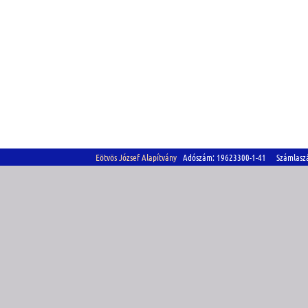
Eötvös József Alapítvány
Adószám: 19623300-1-41 Számlasz