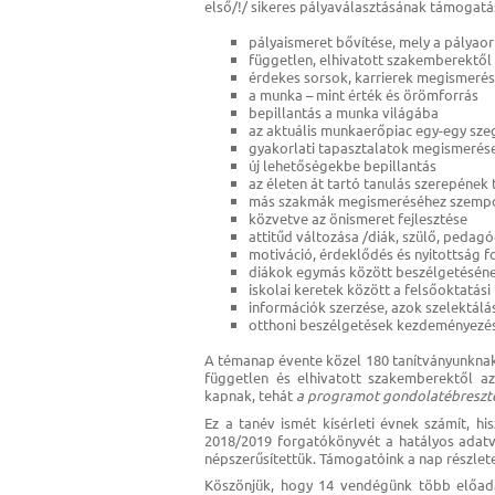
első/!/ sikeres pályaválasztásának támogat
pályaismeret bővítése, mely a pályaori
független, elhivatott szakemberektől 
érdekes sorsok, karrierek megismeré
a munka – mint érték és örömforrás
bepillantás a munka világába
az aktuális munkaerőpiac egy-egy s
gyakorlati tapasztalatok megismerés
új lehetőségekbe bepillantás
az életen át tartó tanulás szerepének
más szakmák megismeréséhez szempon
közvetve az önismeret fejlesztése
attitűd változása /diák, szülő, pedag
motiváció, érdeklődés és nyitottság f
diákok egymás között beszélgetésén
iskolai keretek között a felsőoktatá
információk szerzése, azok szelektál
otthoni beszélgetések kezdeményezé
A témanap évente közel 180 tanítványunknak 
független és elhivatott szakemberektől a
kapnak, tehát
a programot gondolatébresztő
Ez a tanév ismét kísérleti évnek számít, h
2018/2019 forgatókönyvét a hatályos adatv
népszerűsítettük. Támogatóink a nap részlet
Köszönjük, hogy 14 vendégünk több előadást