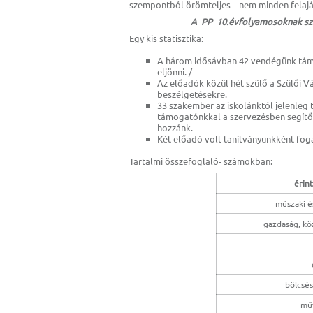
szempontból örömteljes – nem minden felaján
A PP 10.évfolyamosoknak szá
Egy kis statisztika:
A három idősávban 42 vendégünk támo
eljönni. /
Az előadók közül hét szülő a Szülői V
beszélgetésekre.
33 szakember az iskolánktól jelenleg 
támogatónkkal a szervezésben segítő
hozzánk.
Két előadó volt tanítványunkként fog
Tartalmi összefoglaló- számokban:
érin
műszaki 
gazdaság, kö
bölcsé
műv