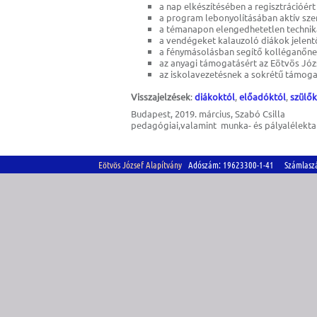
a nap elkészítésében a regisztrációér
a program lebonyolításában aktív sze
a témanapon elengedhetetlen technika
a vendégeket kalauzoló diákok jelentő
a fénymásolásban segítő kolléganőn
az anyagi támogatásért az Eötvös Józ
az iskolavezetésnek a sokrétű támoga
Visszajelzések
:
diákoktól
,
előadóktól
,
szülők
Budapest, 2019. március, Szabó Csilla
pedagógiai,valamint munka- és pályalélekta
Eötvös József Alapítvány
Adószám: 19623300-1-41 Számlasz