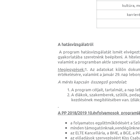
kultúra, m
karrier
A hatásvizsgálatról
A program hatásvizsgálatát ismét elvégezt
gyakorlatába szeretnénk beépíteni. A hitele
valamint a programban aktív szerepet válla
Megjegyzések:
1. Az adatokat külön dokum
értékelésére, valamint a január 29. nap lebo
A mérés kapcsán összegző gondolat
:
A program céljait, tartalmát, a nap l
A diákok, szakemberek, szülők, peda
kezdésének megítélésében van. (diák:1
A PP 2018/2019 10.évfolyamosok programjá
a folyamatos együttműködésért a Szül
minden támogatónknak,vendégünkne
az ELTE Kancellária, a BME, a BGE, a 
az előadások szervezéséért Kiss Csa