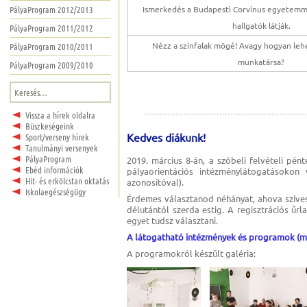
PályaProgram 2012/2013
Ismerkedés a Budapesti Corvinus egyetemmel
hallgatók látják.
PályaProgram 2011/2012
Nézz a színfalak mögé! Avagy hogyan lehe
PályaProgram 2010/2011
munkatársa?
PályaProgram 2009/2010
Keresés:
Vissza a hírek oldalra
Büszkeségeink
Kedves diákunk!
Sport/verseny hírek
Tanulmányi versenyek
PályaProgram
2019. március 8-án, a szóbeli felvételi pén
Ebéd információk
pályaorientációs intézménylátogatásokon
Hit- és erkölcstan oktatás
azonosítóval).
Iskolaegészségügy
Érdemes választanod néhányat, ahova szíves
délutántól szerda estig. A regisztrációs ű
egyet tudsz választani.
A látogatható intézmények és programok (
m
A programokról készült galéria: