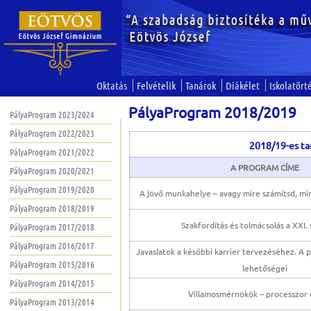
Oktatás
Felvételik
Tanárok
Diákélet
Iskolatört
PályaProgram 2018/2019
PályaProgram 2023/2024
PályaProgram 2022/2023
2018/19-es ta
PályaProgram 2021/2022
A PROGRAM CÍME
PályaProgram 2020/2021
PályaProgram 2019/2020
A jövő munkahelye – avagy mire számítsd, mir
PályaProgram 2018/2019
Szakfordítás és tolmácsolás a XXI.
PályaProgram 2017/2018
PályaProgram 2016/2017
Javaslatok a későbbi karrier tervezéséhez. A p
PályaProgram 2015/2016
lehetőségei
PályaProgram 2014/2015
Villamosmérnökök – processzor 
PályaProgram 2013/2014