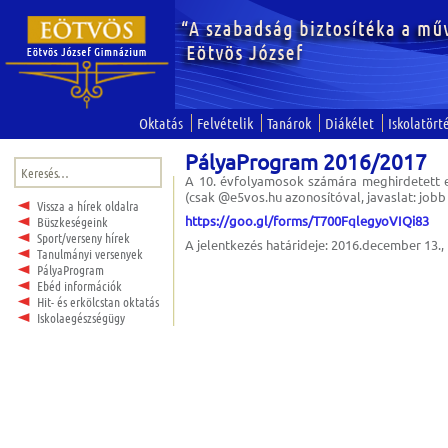
Oktatás
Felvételik
Tanárok
Diákélet
Iskolatört
PályaProgram 2016/2017
Keresés:
A 10. évfolyamosok számára meghirdetett el
(csak @e5vos.hu azonosítóval, javaslat: job
Vissza a hírek oldalra
https://goo.gl/forms/T700FqlegyoVIQi83
Büszkeségeink
Sport/verseny hírek
A jelentkezés határideje: 2016.december 13.,
Tanulmányi versenyek
PályaProgram
Ebéd információk
Hit- és erkölcstan oktatás
Iskolaegészségügy