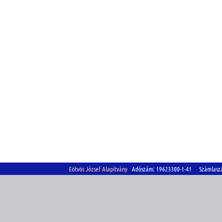
Eötvös József Alapítvány
Adószám: 19623300-1-41 Számlasz