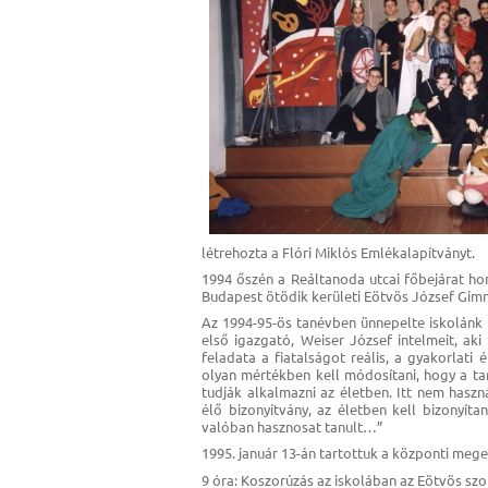
létrehozta a Flóri Miklós Emlékalapítványt.
1994 őszén a Reáltanoda utcai főbejárat ho
Budapest ötödik kerületi Eötvös József Gimn
Az 1994-95-ös tanévben ünnepelte iskolánk 1
első igazgató, Weiser József intelmeit, a
feladata a fiatalságot reális, a gyakorlati 
olyan mértékben kell módosítani, hogy a ta
tudják alkalmazni az életben. Itt nem hasz
élő bizonyítvány, az életben kell bizonyít
valóban hasznosat tanult…”
1995. január 13-án tartottuk a központi meg
9 óra: Koszorúzás az iskolában az Eötvös sz