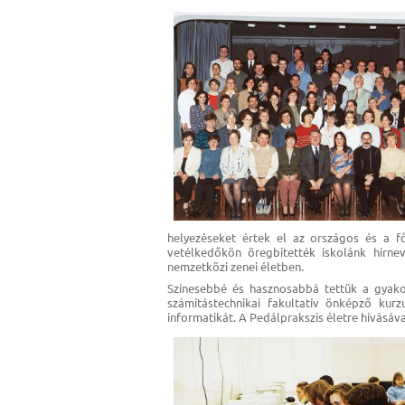
helyezéseket értek el az országos és a fő
vetélkedőkön öregbítették iskolánk hírne
nemzetközi zenei életben.
Színesebbé és hasznosabbá tettük a gyakorl
számítástechnikai fakultatív önképző ku
informatikát. A Pedálprakszis életre hívásáv