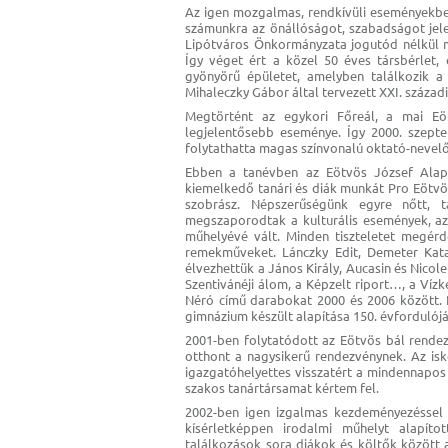
Az igen mozgalmas, rendkívüli eseményekben
számunkra az önállóságot, szabadságot jel
Lipótváros Önkormányzata jogutód nélkül me
Így véget ért a közel 50 éves társbérlet,
gyönyörű épületet, amelyben találkozik a H
Mihaleczky Gábor által tervezett XXI. századi 
Megtörtént az egykori Főreál, a mai Eö
legjelentősebb eseménye. Így 2000. szept
folytathatta magas színvonalú oktató-nevel
Ebben a tanévben az Eötvös József Alapí
kiemelkedő tanári és diák munkát Pro Eötvös
szobrász. Népszerűségünk egyre nőtt, 
megszaporodtak a kulturális események, az
műhelyévé vált. Minden tiszteletet megérd
remekműveket. Lánczky Edit, Demeter Kat
élvezhettük a János Király, Aucasin és Nicole
Szentivánéji álom, a Képzelt riport…, a Vízke
Néró című darabokat 2000 és 2006 között. E
gimnázium készült alapítása 150. évforduló
2001-ben folytatódott az Eötvös bál rendez
otthont a nagysikerű rendezvénynek. Az is
igazgatóhelyettes visszatért a mindennapos 
szakos tanártársamat kértem fel.
2002-ben igen izgalmas kezdeményezéssel 
kísérletképpen irodalmi műhelyt alapíto
találkozások sora diákok és költők között 