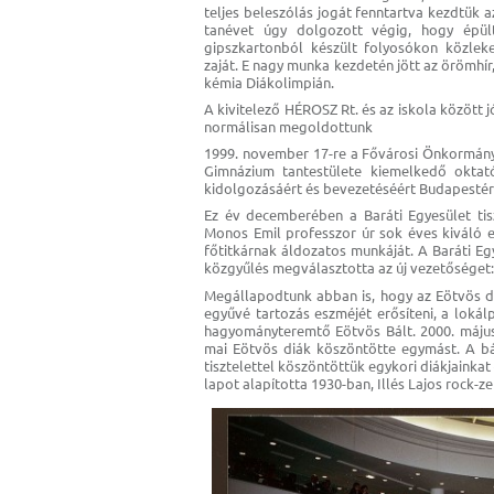
teljes beleszólás jogát fenntartva kezdtük 
tanévet úgy dolgozott végig, hogy épült 
gipszkartonból készült folyosókon közlek
zaját. E nagy munka kezdetén jött az örömhír
kémia Diákolimpián.
A kivitelező HÉROSZ Rt. és az iskola között 
normálisan megoldottunk
1999. november 17-re a Fővárosi Önkormány
Gimnázium tantestülete kiemelkedő oktat
kidolgozásáért és bevezetéséért Budapestért
Ez év decemberében a Baráti Egyesület tis
Monos Emil professzor úr sok éves kiváló e
főtitkárnak áldozatos munkáját. A Baráti Eg
közgyűlés megválasztotta az új vezetőséget: 
Megállapodtunk abban is, hogy az Eötvös d
egyűvé tartozás eszméjét erősíteni, a loká
hagyományteremtő Eötvös Bált. 2000. május
mai Eötvös diák köszöntötte egymást. A bá
tisztelettel köszöntöttük egykori diákjainkat
lapot alapította 1930-ban, Illés Lajos rock-z