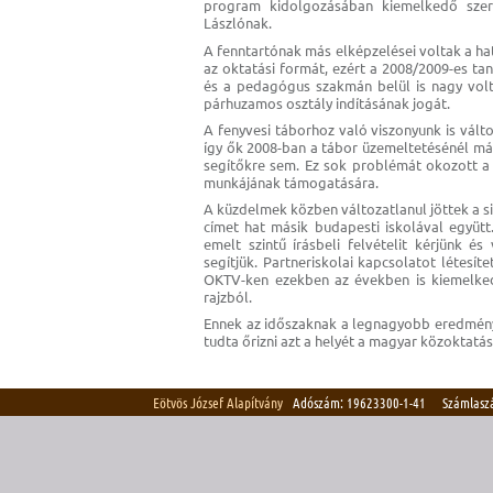
program kidolgozásában kiemelkedő szer
Lászlónak.
A fenntartónak más elképzelései voltak a ha
az oktatási formát, ezért a 2008/2009-es ta
és a pedagógus szakmán belül is nagy volt
párhuzamos osztály indításának jogát.
A fenyvesi táborhoz való viszonyunk is vált
így ők 2008-ban a tábor üzemeltetésénél már
segítőkre sem. Ez sok problémát okozott a
munkájának támogatására.
A küzdelmek közben változatlanul jöttek a si
címet hat másik budapesti iskolával együtt
emelt szintű írásbeli felvételit kérjünk é
segítjük. Partneriskolai kapcsolatot létesít
OKTV-ken ezekben az években is kiemelked
rajzból.
Ennek az időszaknak a legnagyobb eredmény
tudta őrizni azt a helyét a magyar közoktatás
Eötvös József Alapítvány
Adószám: 19623300-1-41 Számlasz