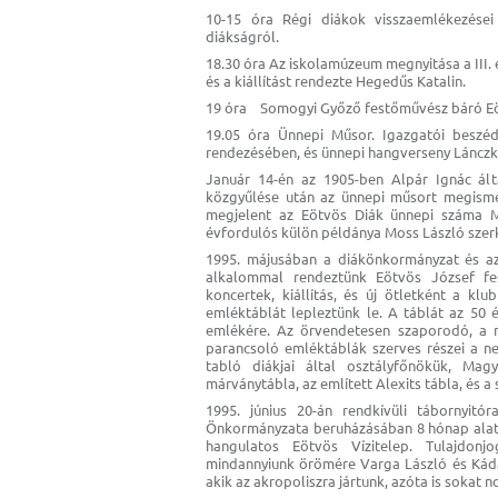
10-15 óra Régi diákok visszaemlékezései 
diákságról.
18.30 óra Az iskolamúzeum megnyitása a III.
és a kiállítást rendezte Hegedűs Katalin.
19 óra Somogyi Győző festőművész báró Eötv
19.05 óra Ünnepi Műsor. Igazgatói beszéd
rendezésében, és ünnepi hangverseny Lánczky
Január 14-én az 1905-ben Alpár Ignác ált
közgyűlése után az ünnepi műsort megismét
megjelent az Eötvös Diák ünnepi száma M
évfordulós külön példánya Moss László szer
1995. májusában a diákönkormányzat és az a
alkalommal rendeztünk Eötvös József fes
koncertek, kiállítás, és új ötletként a kl
emléktáblát lepleztünk le. A táblát az 50 
emlékére. Az örvendetesen szaporodó, a m
parancsoló emléktáblák szerves részei a ne
tabló diákjai által osztályfőnökük, Magy
márványtábla, az említett Alexits tábla, és a 
1995. június 20-án rendkívüli tábornyitó
Önkormányzata beruházásában 8 hónap alatt 
hangulatos Eötvös Vízitelep. Tulajdon
mindannyiunk örömére Varga László és Kádár
akik az akropoliszra jártunk, azóta is sokat 