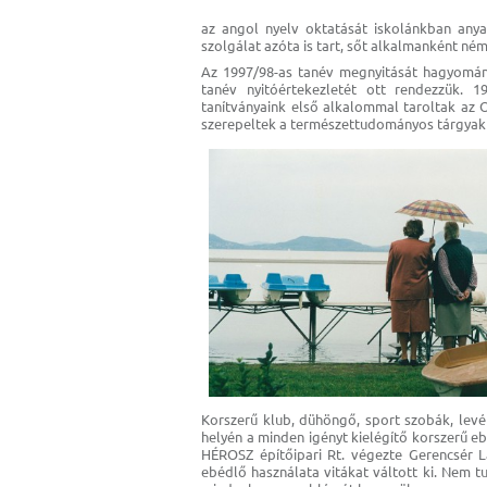
az angol nyelv oktatását iskolánkban anya
szolgálat azóta is tart, sőt alkalmanként néme
Az 1997/98-as tanév megnyitását hagyomány
tanév nyitóértekezletét ott rendezzük. 
tanítványaink első alkalommal taroltak az
szerepeltek a természettudományos tárgyakb
Korszerű klub, dühöngő, sport szobák, levé
helyén a minden igényt kielégítő korszerű e
HÉROSZ építőipari Rt. végezte Gerencsér L
ebédlő használata vitákat váltott ki. Nem 