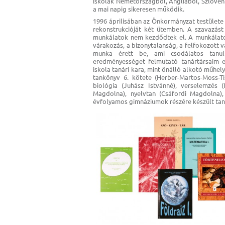
iskolák Németországból, Angliából, Szlovén
a mai napig sikeresen működik.
1996 áprilisában az Önkormányzat testülete
rekonstrukcióját két ütemben. A szavazást
munkálatok nem kezdődtek el. A munkálatok
várakozás, a bizonytalanság, a felfokozott v
munka érett be, ami csodálatos tanu
eredményességet felmutató tanártársaim e
iskola tanári kara, mint önálló alkotó műhe
tankönyv 6. kötete (Herber-Martos-Moss-Tis
biológia (Juhász Istvánné), verselemzés 
Magdolna), nyelvtan (Csáfordi Magdolna)
évfolyamos gimnáziumok részére készült tank