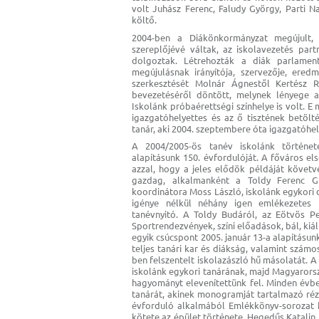
volt Juhász Ferenc, Faludy György, Parti N
költő.
2004-ben a Diákönkormányzat megújult,
szereplőjévé váltak, az iskolavezetés partn
dolgoztak. Létrehozták a diák parlamen
megújulásnak irányítója, szervezője, ere
szerkesztését Molnár Ágnestől Kertész Ri
bevezetéséről döntött, melynek lényege az
Iskolánk próbaérettségi színhelye is volt. 
igazgatóhelyettes és az ő tisztének betöl
tanár, aki 2004. szeptembere óta igazgatóhel
A 2004/2005-ös tanév iskolánk történe
alapításunk 150. évfordulóját. A főváros e
azzal, hogy a jeles elődök példáját köve
gazdag, alkalmanként a Toldy Ferenc G
koordinátora Moss László, iskolánk egykori 
igénye nélkül néhány igen emlékezetes 
tanévnyitó. A Toldy Budáról, az Eötvös Pe
Sportrendezvények, színi előadások, bál, ki
egyik csúcspont 2005. január 13-a alapításun
teljes tanári kar és diákság, valamint számo
ben felszentelt iskolazászló hű másolatát. A
iskolánk egykori tanárának, majd Magyarors
hagyományt elevenítettünk fel. Minden évbe
tanárát, akinek monogramját tartalmazó réz
évforduló alkalmából Emlékkönyv-sorozat ki
kötete az épület története, Hegedűs Katalin k