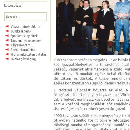
Eötvös József
Keresés:
Vissza a hírek oldalra
Büszkeségeink
Sport/verseny hírek
Tanulmányi versenyek
PályaProgram
Ebéd információk
Hit- és erkölcstan oktatás
Iskolaegészségügy
1989 szeptemberében megalakult az iskola ig
két igazgatóhelyettes, a tantestület ált
vezetői, valamint alkalmanként a szülői vá
oktató-nevelő munkát, egész belső életün
döntöttem és döntök. A tanév rendjének 
széles konszenzuson alapuló, demokratikus 
E tartalmi változást követte az első, a
főbejárata felett elhelyezett „A Munka Vör
tábla helyett ma klasszikus betűformával c
sem a korábbi megbecsülést, sőt emlékét őr
tisztességesen és eredményesen dolgozni.
1990 tavaszán szülői kezdeményezésre iskol
öt évben hatmillió forint tőkére felduzzad
minőségi munka támogatásához. Tanulóink é
szülőkből, tanárokból és diákokból álló ku