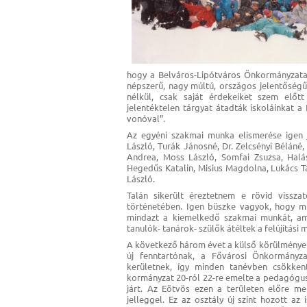
hogy a Belváros-Lipótváros Önkormányzata 
népszerű, nagy múltú, országos jelentőségű
nélkül, csak saját érdekeiket szem előtt
jelentéktelen tárgyat átadták iskoláinkat 
vonóval”.
Az egyéni szakmai munka elismerése igen je
László, Turák Jánosné, Dr. Zelcsényi Bélán
Andrea, Moss László, Somfai Zsuzsa, Halás
Hegedűs Katalin, Misius Magdolna, Lukács T
László.
Talán sikerült éreztetnem e rövid vissza
történetében. Igen büszke vagyok, hogy mi
mindazt a kiemelkedő szakmai munkát, ami
tanulók- tanárok- szülők átéltek a felújítási 
A következő három évet a külső körülmények
új fenntartónak, a Fővárosi Önkormányza
kerületnek, így minden tanévben csökke
kormányzat 20-ról 22-re emelte a pedagógu
járt. Az Eötvös ezen a területen előre me
jelleggel. Ez az osztály új színt hozott az