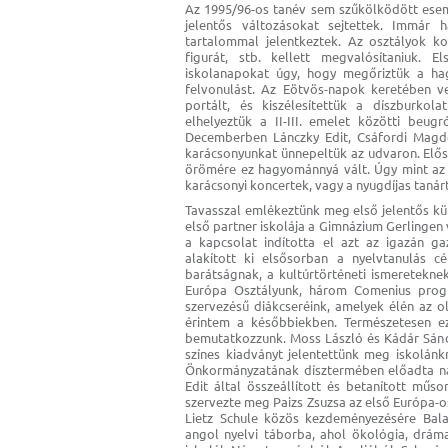
Az 1995/96-os tanév sem szűkölködött esemé
jelentős változásokat sejtettek. Immár
tartalommal jelentkeztek. Az osztályok ko
figurát, stb. kellett megvalósítaniuk.
iskolanapokat úgy, hogy megőriztük a ha
felvonulást. Az Eötvös-napok keretében vet
portált, és kiszélesítettük a díszburkola
elhelyeztük a II-III. emelet közötti beu
Decemberben Lánczky Edit, Csáfordi Magdo
karácsonyunkat ünnepeltük az udvaron. Elős
örömére ez hagyománnyá vált. Úgy mint az a
karácsonyi koncertek, vagy a nyugdíjas tanár
Tavasszal emlékeztünk meg első jelentős kül
első partner iskolája a Gimnázium Gerlingen v
a kapcsolat indította el azt az igazán ga
alakított ki elsősorban a nyelvtanulás cé
barátságnak, a kultúrtörténeti ismeretekne
Európa Osztályunk, három Comenius progra
szervezésű diákcseréink, amelyek élén az o
érintem a későbbiekben. Természetesen e
bemutatkozzunk. Moss László és Kádár Sán
színes kiadványt jelentettünk meg iskolán
Önkormányzatának dísztermében előadta na
Edit által összeállított és betanított mű
szervezte meg Paizs Zsuzsa az első Európa-o
Lietz Schule közös kezdeményezésére Bala
angol nyelvi táborba, ahol ökológia, dráma