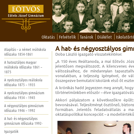
Oktatás
Felvételik
Tanárok
Diákélet
Iskolatört
A hat- és négyosztályos gi
Alapítás – a német reáliskola
időszaka 1854-1861
Doba László igazgató visszatekintése:
„A 150 éves Reáltanoda, a mai Eötvös Józs
A hatosztályos magyar
jelentősen megváltozott. A kilencvenes év
reáliskola időszaka 1861 –
változásaihoz, de mindannyian tapasztalh
1875
vonalakban, a teljesség igényével, de vá
A nyolcosztályos reáliskola
összegezve bemutatni iskolánk első öt eszten
időszaka 1875 – 1935
A krónikás hadd jegyezzen meg annyit, hogy 
történelmünkben először – élve igazgatóvála
A nyolcosztályos gimnázium
időszaka 1934 – 1945
Akkori pályázatom a következőkre épült: 
bevonásával. Teljesítményt ösztönző, bizton
A négyosztályos gimnázium
formában. Jelentős feladatvállalás a m
időszaka 1946 – 1992
oktatáspolitikai koncepciót – a modellérté
A hat- és négyosztályos
gimnázium időszaka 1992-
Igazgatók