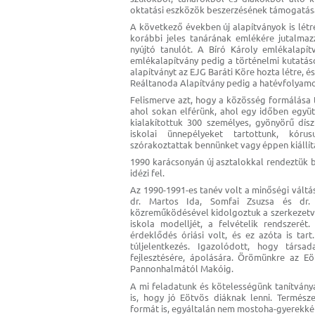
oktatási eszközök beszerzésének támogatás
A következő években új alapítványok is létre
korábbi jeles tanárának emlékére jutalmaz
nyújtó tanulót. A Bíró Károly emlékalapít
emlékalapítvány pedig a történelmi kutatás
alapítványt az EJG Baráti Köre hozta létre, é
Reáltanoda Alapítvány pedig a hatévfolyamo
Felismerve azt, hogy a közösség formálása t
ahol sokan elférünk, ahol egy időben együ
kialakítottuk 300 személyes, gyönyörű dís
iskolai ünnepélyeket tartottunk, kóru
szórakoztattak bennünket vagy éppen kiállí
1990 karácsonyán új asztalokkal rendeztük b
idézi fel.
Az 1990-1991-es tanév volt a minőségi váltá
dr. Martos Ida, Somfai Zsuzsa és dr. 
közreműködésével kidolgoztuk a szerkezetvál
iskola modelljét, a felvételik rendszerét.
érdeklődés óriási volt, és ez azóta is tar
túljelentkezés. Igazolódott, hogy társ
fejlesztésére, ápolására. Örömünkre az E
Pannonhalmától Makóig.
A mi feladatunk és kötelességünk tanítvány
is, hogy jó Eötvös diáknak lenni. Termés
formát is, egyáltalán nem mostoha-gyerekként