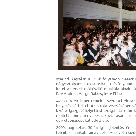
szerinti képzést a 7. évfolyamon vezet
négyévfolyamos oktatásban 9. évfolyamon k
kerettantervek előkészítő munkálatainak ir
Beé Andrea, Varga Balázs, Imre Flóra.
Az OKTV-en ismét remekül szerepeltek tanít
helyezést értek el. Az iskola vezetésében 
kiváló igazgatóhelyettesi szolgálata után 
mellett önmagunk szórakoztatására is j
egyfelvonásosokat adott elő.
2000. augusztus 30-án igen jelentős ünne
felújítási munkálatainak befejezésével a kivi