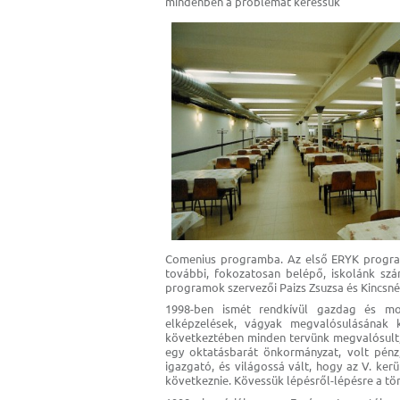
mindenben a problémát keressük
Comenius programba. Az első ERYK program
további, fokozatosan belépő, iskolánk sz
programok szervezői Paizs Zsuzsa és Kincsné
1998-ben ismét rendkívül gazdag és m
elképzelések, vágyak megvalósulásának 
következtében minden tervünk megvalósult,
egy oktatásbarát önkormányzat, volt pénz,
igazgató, és világossá vált, hogy az V. kerü
következnie. Kövessük lépésről-lépésre a tö