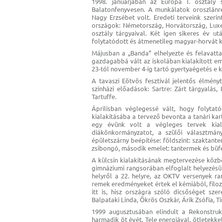
1998. januárjában az Európa I. osztály 
Balatonfenyvesen. A munkálatok oroszlánr
Nagy Erzsébet volt. Eredeti terveink szeri
országok: Németország, Horvátország, Lux
osztály tárgyaival. Két igen sikeres év u
folytatódott és átmenetileg magyar-horvát k
Májusban a „Banda” elhelyezte és felavatta
gazdagabbá vált az iskolában kialakított e
23-tól november 4-ig tartó gyertyaégetés e 
A tavaszi Eötvös fesztivál jelentős élmény
színházi előadások: Sartre: Zárt tárgyalás
Tartuffe.
Áprilisban véglegessé vált, hogy folytat
kialakításába a tervező bevonta a tanári kar
egy évünk volt a végleges tervek kial
diákönkormányzatot, a szülői választmán
épületszárny beépítése: földszint: szaktant
zsibongó, második emelet: tantermek és büf
A külcsín kialakításának megtervezése közb
gimnáziumi rangsorában elfoglalt helyezésü
helyről a 22. helyre, az OKTV versenyek ra
remek eredményeket értek el kémiából, filoz
itt is, hisz országra szóló dicsőséget sze
Balpataki Linda, Ökrös Oszkár, Árik Zsófia, T
1999 augusztusában elindult a Rekonstru
harmadik öt évét. Tele energiával, ötletekke