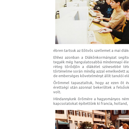
ébren tartsuk az Eötvös szellemet a mai diák
Ehhez azonban a Diákönkormányzat segítsé
tegyék még hangulatosabbá mindennapi életü
réteg törődjön a diákélet színesebbé tét
történelme során mindig azzal emelkedett az
de emberséges követelményt állít tanulói elé
Örömmel tapasztaltuk, hogy az ezen öt év
érettségi után azonnal bekerültek a felsőo
volt.
Mindannyiunk örömére a hagyományos németo
kapcsolatokat építettünk ki francia, holland