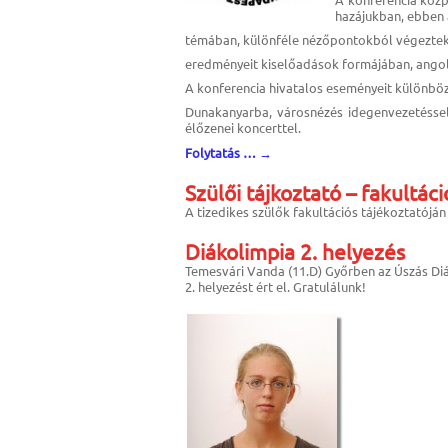
hazájukban, ebben 
témában, különféle nézőpontokból végeztek 
eredményeit kiselőadások formájában, angol 
A konferencia hivatalos eseményeit különböző
Dunakanyarba, városnézés idegenvezetésse
élőzenei koncerttel.
Folytatás …
→
Szülői tájkoztató – fakultáci
A tizedikes szülők fakultációs tájékoztatójá
Diákolimpia 2. helyezés
Temesvári Vanda (11.D) Győrben az Úszás Di
2. helyezést ért el. Gratulálunk!