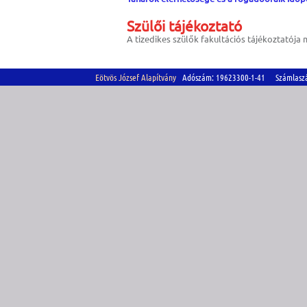
Szülői tájékoztató
A tizedikes szülők fakultációs tájékoztatója
Eötvös József Alapítvány
Adószám: 19623300-1-41 Számlasz