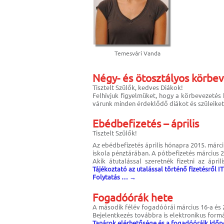
Temesvári Vanda
Négy- és ötosztályos körbev
Tisztelt Szülők, kedves Diákok!
Felhívjuk figyelmüket, hogy a körbevezetés 
várunk minden érdeklődő diákot és szüleiket
Ebédbefizetés – április
Tisztelt Szülők!
Az ebédbefizetés április hónapra 2015. márciu
iskola pénztárában. A pótbefizetés március 2
Akik átutalással szeretnék fizetni az ápr
Tájékoztató az utalással történő fizetésről IT
Folytatás …
→
Fogadóórák hete
A második félév fogadóórái március 16-a és 
Bejelentkezés továbbra is elektronikus formáb
Tanárok elérhetősége és a fogadóóráik időpo