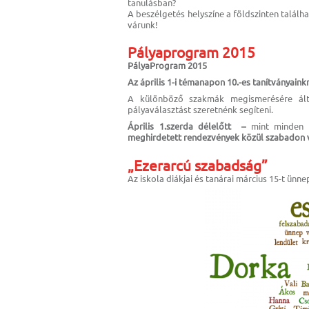
tanulásban?
A beszélgetés helyszíne a földszinten találh
várunk!
Pályaprogram 2015
PályaProgram 2015
Az április 1-i témanapon 10.-es tanítványain
A különböző szakmák megismerésére által
pályaválasztást szeretnénk segíteni.
Április 1.szerda délelőtt –
mint minden
meghirdetett rendezvények közül szabadon v
„Ezerarcú szabadság”
Az iskola diákjai és tanárai március 15-t ünne