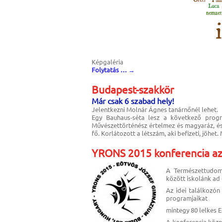
Képgaléria
Folytatás …
→
Budapest-szakkör
Már csak 6 szabad hely!
Jelentkezni Molnár Ágnes tanárnőnél lehet.
Egy Bauhaus-séta lesz a következő pro
Művészettörténész értelmez és magyaráz, és
fő. Korlátozott a létszám, aki befizeti, jöhe
YRONS 2015 konferencia az
A Természettudomá
között iskolánk ad 
Az idei találkozón
programjaikat
mintegy 80 lelkes E
A konferencia közp