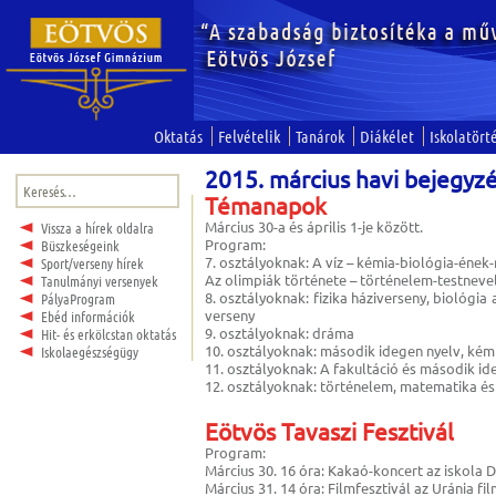
Oktatás
Felvételik
Tanárok
Diákélet
Iskolatört
2015. március havi bejegyz
Keresés:
Témanapok
Március 30-a és április 1-je között.
Vissza a hírek oldalra
Program:
Büszkeségeink
7. osztályoknak: A víz – kémia-biológia-ének
Sport/verseny hírek
Az olimpiák története – történelem-testnev
Tanulmányi versenyek
8. osztályoknak: fizika háziverseny, bioló
PályaProgram
verseny
Ebéd információk
9. osztályoknak: dráma
Hit- és erkölcstan oktatás
10. osztályoknak: második idegen nyelv, kém
Iskolaegészségügy
11. osztályoknak: A fakultáció és második id
12. osztályoknak: történelem, matematika és 
Eötvös Tavaszi Fesztivál
Program:
Március 30. 16 óra: Kakaó-koncert az iskola
Március 31. 14 óra: Filmfesztivál az Uránia f