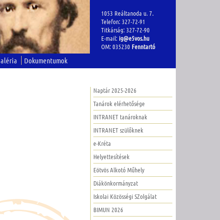
1053 Reáltanoda u. 7.
Telefon: 327-72-91
Titkárság: 327-72-90
E-mail:
ig@e5vos.hu
OM: 035230
Fenntartó
aléria
Dokumentumok
Naptár 2025-2026
Tanárok elérhetősége
INTRANET tanároknak
INTRANET szülőknek
e-Kréta
Helyettesítések
Eötvös Alkotó Műhely
Diákönkormányzat
Iskolai Közösségi SZolgálat
BIMUN 2026