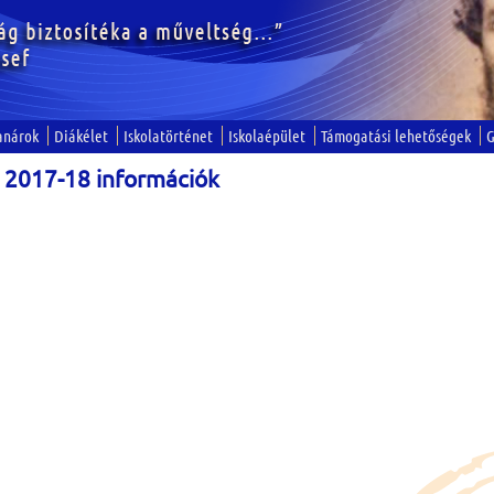
anárok
Diákélet
Iskolatörténet
Iskolaépület
Támogatási lehetőségek
G
 2017-18 információk