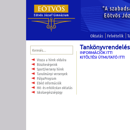
Oktatás
Felvételik
T
Tankönyvrendelés
Keresés:
INFORMÁCIÓK ITT!
KITÖLTÉSI ÚTMUTATÓ ITT!
Vissza a hírek oldalra
Büszkeségeink
Sport/verseny hírek
Tanulmányi versenyek
PályaProgram
Ebéd információk
Hit- és erkölcstan oktatás
Iskolaegészségügy