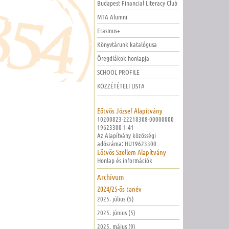
Budapest Financial Literacy Club
MTA Alumni
Erasmus+
Könyvtárunk katalógusa
Öregdiákok honlapja
SCHOOL PROFILE
KÖZZÉTÉTELI LISTA
Eötvös József Alapítvány
10200823-22218308-00000000
19623300-1-41
Az Alapítvány közösségi
adószáma: HU19623300
Eötvös Szellem Alapítvány
Honlap és információk
Archívum
2024/25-ös tanév
2025. július (5)
2025. június (5)
2025. május (9)