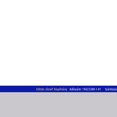
Eötvös József Alapítvány
Adószám: 19623300-1-41 Számlasz