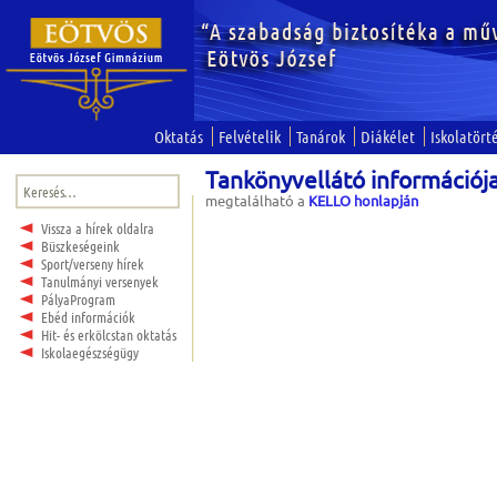
Oktatás
Felvételik
Tanárok
Diákélet
Iskolatört
Tankönyvellátó információj
Keresés:
megtalálható a
KELLO honlapján
Vissza a hírek oldalra
Büszkeségeink
Sport/verseny hírek
Tanulmányi versenyek
PályaProgram
Ebéd információk
Hit- és erkölcstan oktatás
Iskolaegészségügy