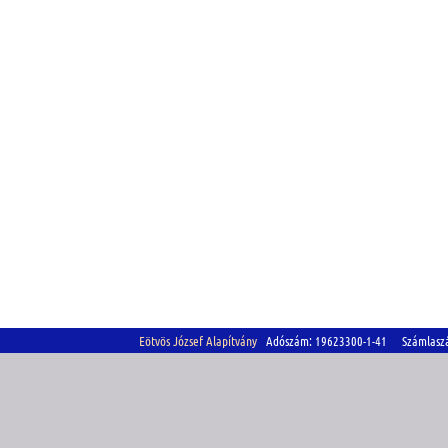
Eötvös József Alapítvány
Adószám: 19623300-1-41 Számlasz