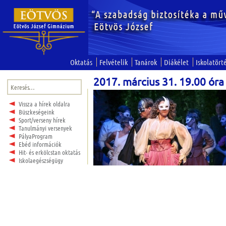
Oktatás
Felvételik
Tanárok
Diákélet
Iskolatört
2017. március 31. 19.00 óra
Keresés:
Vissza a hírek oldalra
Büszkeségeink
Sport/verseny hírek
Tanulmányi versenyek
PályaProgram
Ebéd információk
Hit- és erkölcstan oktatás
Iskolaegészségügy