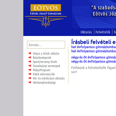
Oktatás
Felvételik
T
Írásbeli felvételi
Keresés:
hat évfolyamos gimnáziumba f
hat évfolyamos gimnáziumba 
Vissza a hírek oldalra
négy és öt évfolyamos gimnáz
Büszkeségeink
négy és öt évfolyamos gimná
Sport/verseny hírek
Tanulmányi versenyek
Felhívjuk a felvételizők figy
PályaProgram
sor!
Ebéd információk
Hit- és erkölcstan oktatás
Iskolaegészségügy