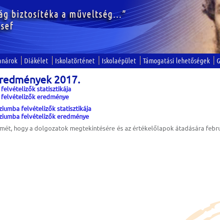
anárok
Diákélet
Iskolatörténet
Iskolaépület
Támogatási lehetőségek
G
 eredmények 2017.
elvételizők statisztikája
felvételizők eredménye
iumba felvételizők statisztikája
ziumba felvételizők eredménye
elmét, hogy a dolgozatok megtekintésére és az értékelőlapok átadására febru