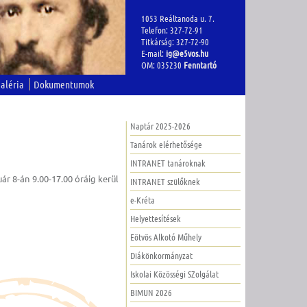
1053 Reáltanoda u. 7.
Telefon: 327-72-91
Titkárság: 327-72-90
E-mail:
ig@e5vos.hu
OM: 035230
Fenntartó
aléria
Dokumentumok
Naptár 2025-2026
Tanárok elérhetősége
INTRANET tanároknak
ár 8-án 9.00-17.00 óráig kerül
INTRANET szülőknek
e-Kréta
Helyettesítések
Eötvös Alkotó Műhely
Diákönkormányzat
Iskolai Közösségi SZolgálat
BIMUN 2026