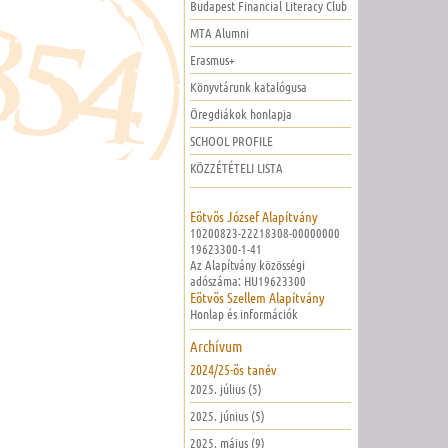
Budapest Financial Literacy Club
MTA Alumni
Erasmus+
Könyvtárunk katalógusa
Öregdiákok honlapja
SCHOOL PROFILE
KÖZZÉTÉTELI LISTA
Eötvös József Alapítvány
10200823-22218308-00000000
19623300-1-41
Az Alapítvány közösségi
adószáma: HU19623300
Eötvös Szellem Alapítvány
Honlap és információk
Archívum
2024/25-ös tanév
2025. július (5)
2025. június (5)
2025. május (9)