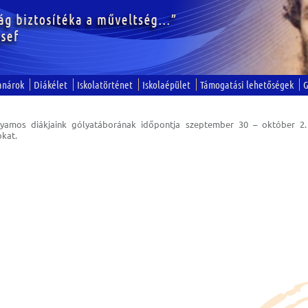
anárok
Diákélet
Iskolatörténet
Iskolaépület
Támogatási lehetőségek
G
yamos diákjaink gólyatáborának időpontja szeptember 30 – október 2.
okat.