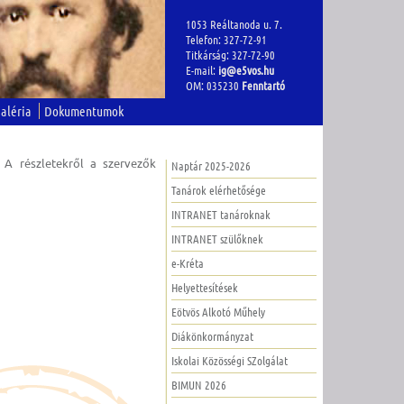
1053 Reáltanoda u. 7.
Telefon: 327-72-91
Titkárság: 327-72-90
E-mail:
ig@e5vos.hu
OM: 035230
Fenntartó
aléria
Dokumentumok
 A részletekről a szervezők
Naptár 2025-2026
Tanárok elérhetősége
INTRANET tanároknak
INTRANET szülőknek
e-Kréta
Helyettesítések
Eötvös Alkotó Műhely
Diákönkormányzat
Iskolai Közösségi SZolgálat
BIMUN 2026