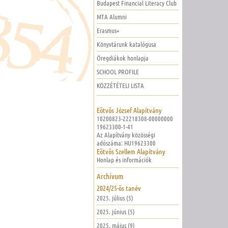
Budapest Financial Literacy Club
MTA Alumni
Erasmus+
Könyvtárunk katalógusa
Öregdiákok honlapja
SCHOOL PROFILE
KÖZZÉTÉTELI LISTA
Eötvös József Alapítvány
10200823-22218308-00000000
19623300-1-41
Az Alapítvány közösségi
adószáma: HU19623300
Eötvös Szellem Alapítvány
Honlap és információk
Archívum
2024/25-ös tanév
2025. július (5)
2025. június (5)
2025. május (9)