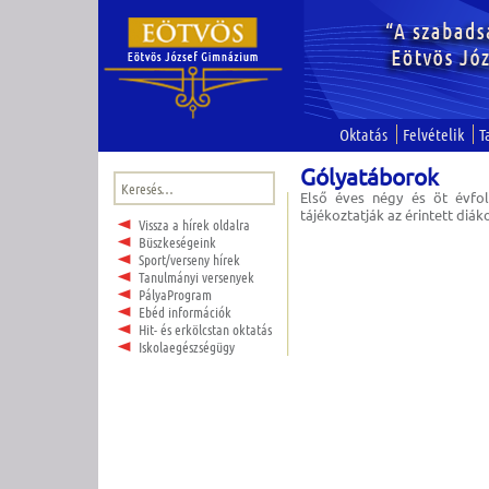
Oktatás
Felvételik
T
Gólyatáborok
Keresés:
Első éves négy és öt évfol
tájékoztatják az érintett diák
Vissza a hírek oldalra
Büszkeségeink
Sport/verseny hírek
Tanulmányi versenyek
PályaProgram
Ebéd információk
Hit- és erkölcstan oktatás
Iskolaegészségügy