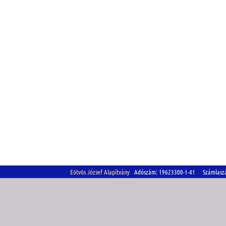
Eötvös József Alapítvány
Adószám: 19623300-1-41 Számlasz