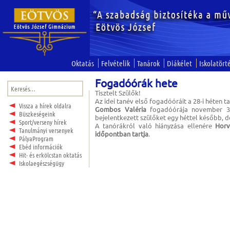
Oktatás
Felvételik
Tanárok
Diákélet
Iskolatört
Fogadóórák hete
Keresés:
Tisztelt Szülők!
Az idei tanév első fogadóóráit a 28-i héten ta
Vissza a hírek oldalra
Gombos Valéria
fogadóórája november 30
Büszkeségeink
bejelentkezett szülőket egy héttel később, 
Sport/verseny hírek
A tanórákról való hiányzása ellenére
Horv
Tanulmányi versenyek
időpontban tartja
.
PályaProgram
Ebéd információk
Hit- és erkölcstan oktatás
Iskolaegészségügy