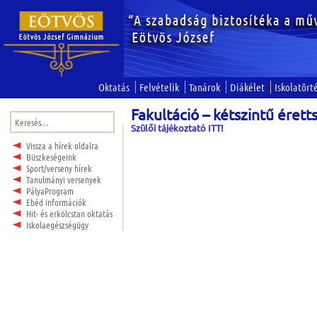
Oktatás
Felvételik
Tanárok
Diákélet
Iskolatört
Fakultáció – kétszintű érett
Keresés:
Szülői tájékoztató ITT!
Vissza a hírek oldalra
Büszkeségeink
Sport/verseny hírek
Tanulmányi versenyek
PályaProgram
Ebéd információk
Hit- és erkölcstan oktatás
Iskolaegészségügy