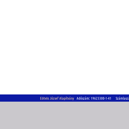
Eötvös József Alapítvány
Adószám: 19623300-1-41 Számlasz