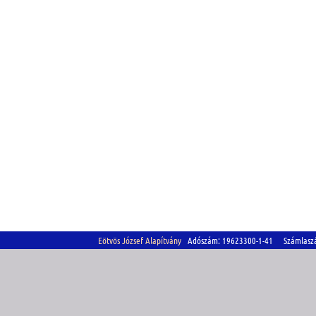
Eötvös József Alapítvány
Adószám: 19623300-1-41 Számlasz