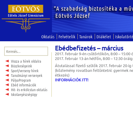
Oktatás
Felvételik
Tanárok
Diákélet
Iskolatört
Ebédbefizetés – március
Keresés:
2017. február 9-én csütörtökön, 8:00 – 15:00 
2017. február 13-án hétfőn, 8:00 – 12:30 óráig
Vissza a hírek oldalra
Átutalással fizető szülők 2017. február 20-ig t
Büszkeségeink
(közlemény rovatban feltüntetni: gyermek nev
Sport/verseny hírek
étkezés)
Tanulmányi versenyek
INFORMÁCIÓK ITT!
PályaProgram
Ebéd információk
Hit- és erkölcstan oktatás
Iskolaegészségügy