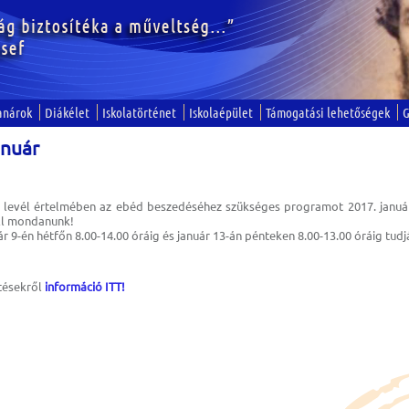
anárok
Diákélet
Iskolatörténet
Iskolaépület
Támogatási lehetőségek
G
anuár
 levél értelmében az ebéd beszedéséhez szükséges programot 2017. január 4-
ell mondanunk!
ár 9-én hétfőn 8.00-14.00 óráig és január 13-án pénteken 8.00-13.00 óráig tudjá
etésekről
információ ITT!