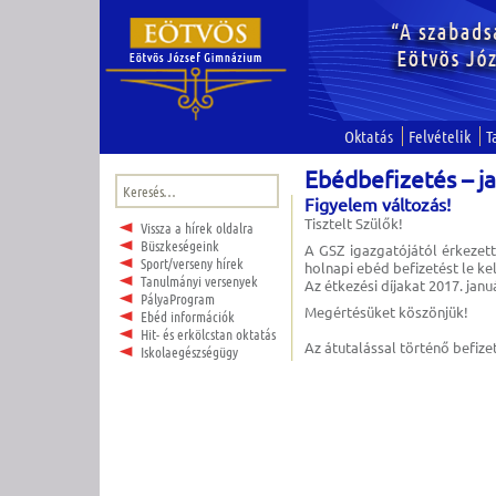
Oktatás
Felvételik
T
Ebédbefizetés – j
Keresés:
Figyelem változás!
Tisztelt Szülők!
Vissza a hírek oldalra
Büszkeségeink
A GSZ igazgatójától érkezett
Sport/verseny hírek
holnapi ebéd befizetést le k
Tanulmányi versenyek
Az étkezési díjakat 2017. janu
PályaProgram
Megértésüket köszönjük!
Ebéd információk
Hit- és erkölcstan oktatás
Az átutalással történő befiz
Iskolaegészségügy