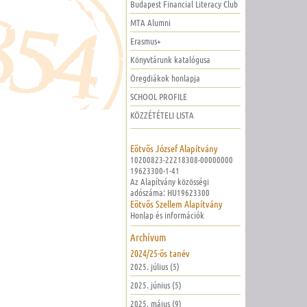
Budapest Financial Literacy Club
MTA Alumni
Erasmus+
Könyvtárunk katalógusa
Öregdiákok honlapja
SCHOOL PROFILE
KÖZZÉTÉTELI LISTA
Eötvös József Alapítvány
10200823-22218308-00000000
19623300-1-41
Az Alapítvány közösségi
adószáma: HU19623300
Eötvös Szellem Alapítvány
Honlap és információk
Archívum
2024/25-ös tanév
2025. július (5)
2025. június (5)
2025. május (9)