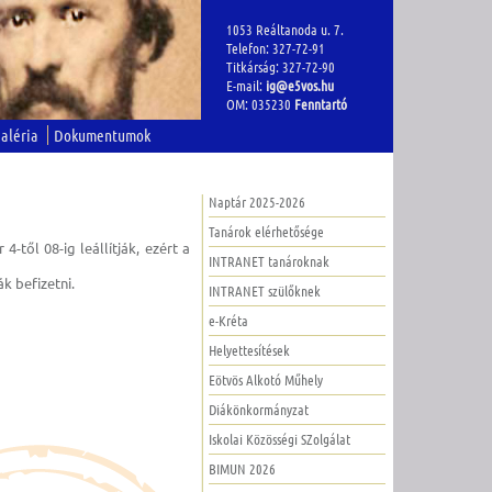
1053 Reáltanoda u. 7.
Telefon: 327-72-91
Titkárság: 327-72-90
E-mail:
ig@e5vos.hu
OM: 035230
Fenntartó
aléria
Dokumentumok
Naptár 2025-2026
Tanárok elérhetősége
től 08-ig leállítják, ezért a
INTRANET tanároknak
k befizetni.
INTRANET szülőknek
e-Kréta
Helyettesítések
Eötvös Alkotó Műhely
Diákönkormányzat
Iskolai Közösségi SZolgálat
BIMUN 2026