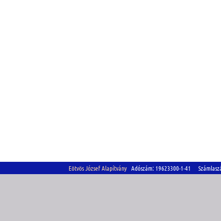
Eötvös József Alapítvány
Adószám: 19623300-1-41 Számlasz