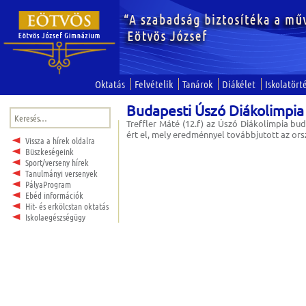
Oktatás
Felvételik
Tanárok
Diákélet
Iskolatört
Budapesti Úszó Diákolimpia
Keresés:
Treffler Máté (12.f) az Úszó Diákolimpia b
ért el, mely eredménnyel továbbjutott az or
Vissza a hírek oldalra
Büszkeségeink
Sport/verseny hírek
Tanulmányi versenyek
PályaProgram
Ebéd információk
Hit- és erkölcstan oktatás
Iskolaegészségügy