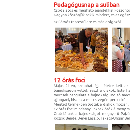
Pedagógusnap a suliban
Csodálatos és megható ajándékkal köszöntö
Nagyon köszönjük nekik mindezt, és az egés
az Eötvös tantestülete és más dolgozói
12 órás foci
Május 21-én, szombat éjjel életre kelt a
bajnokságon vettek részt a diákok. Este ha
meccsek hangulata a bajnokság utolsó meccs
ujjongani, hiszen a meccs végén percenként t
Megtelt termekben tudtak a diákok mozizni, t
12 órás foci mindannyiunknak örök élmény m
Gratulálunk a bajnokságot megnyerő Pajzá
Kozsik Bende, Jenei László, Takács-Ungár Be