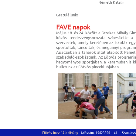
Németh Katalin
Gratulálunk!
FAVE napok
Május 18. és 24. között a Fazekas Mihály G
közös rendezvénysorozata színesítette a
szerveztek, amely keretében az iskolák egy
sportoltak, táncoltak, és megannyi programo
Apáczaiban a tanárok által alapított Pamel
szabaduló-szobáztunk. Az Eötvös programjai
hagyományos sportjában, a karamuban is ki
buliztunk az Eötvös pinceklubjában.
Eötvös József Alapítvány
Adószám: 19623300-1-41 Számlasz