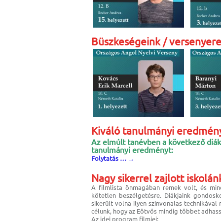
Büszkeségeink / versenye
Kiváló tanulmányi eredmén
Az elmúlt tanévben a következő diák
tanulmányi eredményt:
Folytatás …
→
Nagy sikerrel zajlott iskolá
A filmlista önmagában remek volt, és mind
kötetlen beszélgetésre. Diákjaink gondos
sikerült volna ilyen színvonalas technikával
célunk, hogy az Eötvös mindig többet adhas
Az idei program filmjei: