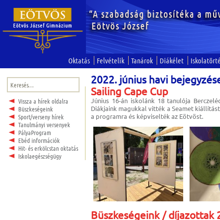
Oktatás
Felvételik
Tanárok
Diákélet
Iskolatört
2022. június havi bejegyzés
Keresés:
Sailing Cape Cup
Június 16-án iskolánk 18 tanulója Berczelé
Vissza a hírek oldalra
Diákjaink magukkal vitték a Seamet kiállítást
Büszkeségeink
a programra és képviselték az Eötvöst.
Sport/verseny hírek
Tanulmányi versenyek
PályaProgram
Ebéd információk
Hit- és erkölcstan oktatás
Iskolaegészségügy
Büszkeségeink / díjazottak