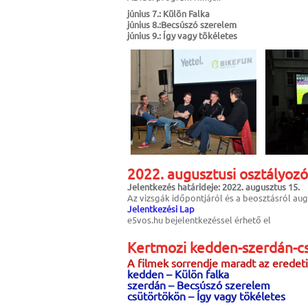
június 7.: Külön Falka
június 8.:Becsúszó szerelem
június 9.: Így vagy tökéletes
2022. augusztusi osztályozó
Jelentkezés határideje: 2022. augusztus 15.
Az vizsgák időpontjáról és a beosztásról au
Jelentkezési Lap
e5vos.hu bejelentkezéssel érhető el
Kertmozi kedden-szerdán-c
A filmek sorrendje maradt az eredet
kedden – Külön falka
szerdán – Becsúszó szerelem
csütörtökön – Így vagy tökéletes