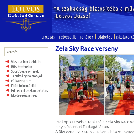
Oktatás
Felvételik
Tanárok
Diákélet
Iskolatört
Zela Sky Race verseny
Keresés:
Vissza a hírek oldalra
Büszkeségeink
Sport/verseny hírek
Tanulmányi versenyek
PályaProgram
Ebéd információk
Hit- és erkölcstan oktatás
Iskolaegészségügy
Prokopp Erzsébet tanárnő a Zela Sky Race ve
helyezést ért el Portugáliában.
A Sky versenyek speciális terepfutó versenye