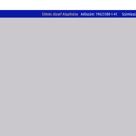
Eötvös József Alapítvány
Adószám: 19623300-1-41 Számlasz