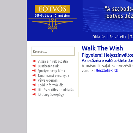
Oktatás
Felvételik
T
Walk The Wish
Keresés:
Figyelem! Helyszínválto
Az esőzésre való tekintett
Vissza a hírek oldalra
A második saját szervezésű 
Büszkeségeink
várunk!
Részletek itt!
Sport/verseny hírek
Tanulmányi versenyek
PályaProgram
Ebéd információk
Hit- és erkölcstan oktatás
Iskolaegészségügy