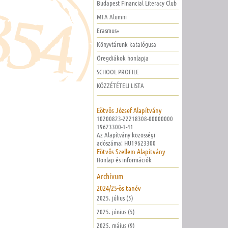
Budapest Financial Literacy Club
MTA Alumni
Erasmus+
Könyvtárunk katalógusa
Öregdiákok honlapja
SCHOOL PROFILE
KÖZZÉTÉTELI LISTA
Eötvös József Alapítvány
10200823-22218308-00000000
19623300-1-41
Az Alapítvány közösségi
adószáma: HU19623300
Eötvös Szellem Alapítvány
Honlap és információk
Archívum
2024/25-ös tanév
2025. július (5)
2025. június (5)
2025. május (9)