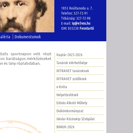
1053 Reáltanoda u. 7.
Telefon: 327-72-91
Titkárság: 327-72-90
E-mail:
ig@e5vos.hu
OM: 035230
Fenntartó
aléria
Dokumentumok
özös sportnapon vett részt
Naptár 2025-2026
atos barátságos mérkőzéseket
Tanárok elérhetősége
ban és lány röplabdában.
INTRANET tanároknak
INTRANET szülőknek
e-Kréta
Helyettesítések
Eötvös Alkotó Műhely
Diákönkormányzat
Iskolai Közösségi SZolgálat
BIMUN 2026