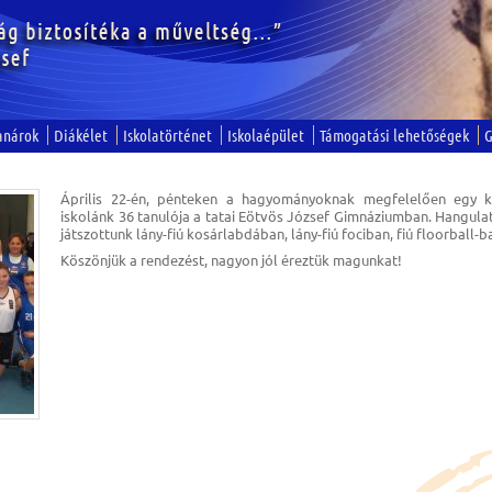
anárok
Diákélet
Iskolatörténet
Iskolaépület
Támogatási lehetőségek
G
Április 22-én, pénteken a hagyományoknak megfelelően egy k
iskolánk 36 tanulója a tatai Eötvös József Gimnáziumban. Hangul
játszottunk lány-fiú kosárlabdában, lány-fiú fociban, fiú floorball-
Köszönjük a rendezést, nagyon jól éreztük magunkat!