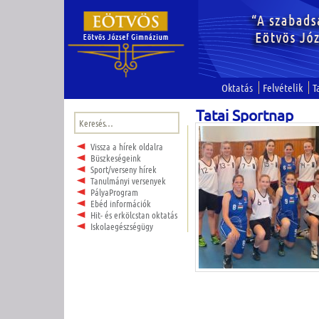
Oktatás
Felvételik
T
Tatai Sportnap
Keresés:
Vissza a hírek oldalra
Büszkeségeink
Sport/verseny hírek
Tanulmányi versenyek
PályaProgram
Ebéd információk
Hit- és erkölcstan oktatás
Iskolaegészségügy