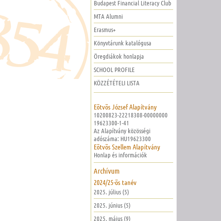
Budapest Financial Literacy Club
MTA Alumni
Erasmus+
Könyvtárunk katalógusa
Öregdiákok honlapja
SCHOOL PROFILE
KÖZZÉTÉTELI LISTA
Eötvös József Alapítvány
10200823-22218308-00000000
19623300-1-41
Az Alapítvány közösségi
adószáma: HU19623300
Eötvös Szellem Alapítvány
Honlap és információk
Archívum
2024/25-ös tanév
2025. július (5)
2025. június (5)
2025. május (9)