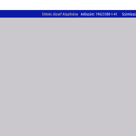
Eötvös József Alapítvány
Adószám: 19623300-1-41 Számlasz