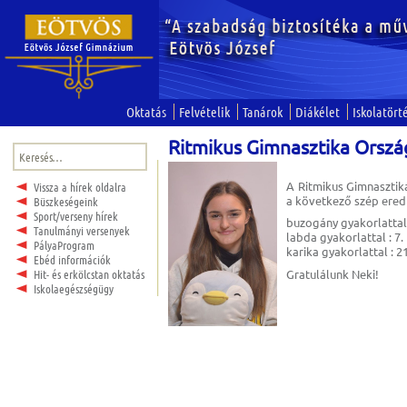
Oktatás
Felvételik
Tanárok
Diákélet
Iskolatört
Ritmikus Gimnasztika Orszá
Keresés:
A Ritmikus Gimnaszti
Vissza a hírek oldalra
a következő szép ered
Büszkeségeink
Sport/verseny hírek
buzogány gyakorlattal:
Tanulmányi versenyek
labda gyakorlattal : 7.
PályaProgram
karika gyakorlattal : 21
Ebéd információk
Gratulálunk Neki!
Hit- és erkölcstan oktatás
Iskolaegészségügy