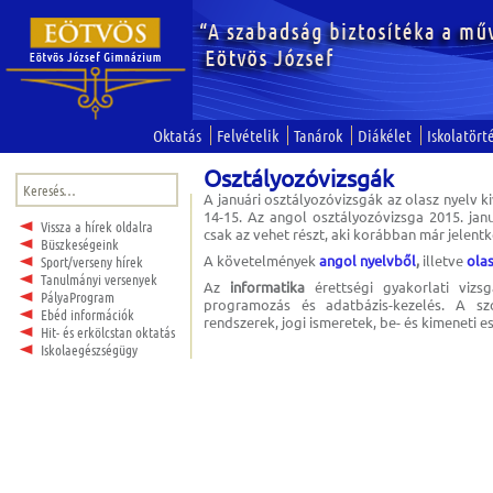
Oktatás
Felvételik
Tanárok
Diákélet
Iskolatört
Osztályozóvizsgák
Keresés:
A januári osztályozóvizsgák az olasz nyelv ki
14-15. Az angol osztályozóvizsga 2015. jan
Vissza a hírek oldalra
csak az vehet részt, aki korábban már jelen
Büszkeségeink
A követelmények
angol nyelvből
,
illetve
ola
Sport/verseny hírek
Tanulmányi versenyek
Az
informatika
érettségi gyakorlati vizsg
PályaProgram
programozás és adatbázis-kezelés. A szó
Ebéd információk
rendszerek, jogi ismeretek, be- és kimeneti e
Hit- és erkölcstan oktatás
Iskolaegészségügy