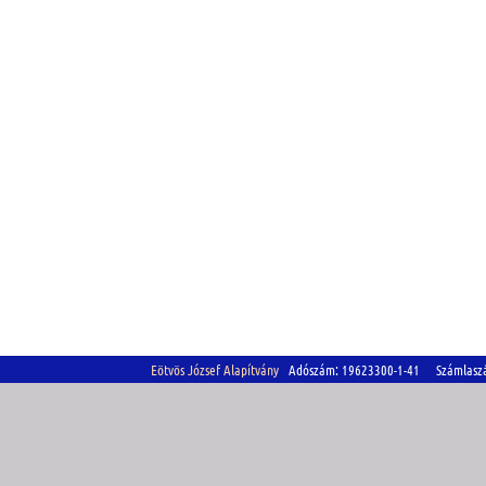
Eötvös József Alapítvány
Adószám: 19623300-1-41 Számlasz