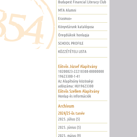
Budapest Financial Literacy Club
MTA Alumni
Erasmus+
Könyvtárunk katalógusa
Öregdiákok honlapja
SCHOOL PROFILE
KÖZZÉTÉTELI LISTA
Eötvös József Alapítvány
10200823-22218308-00000000
19623300-1-41
Az Alapítvány közösségi
adószáma: HU19623300
Eötvös Szellem Alapítvány
Honlap és információk
Archívum
2024/25-ös tanév
2025. július (5)
2025. június (5)
2025. május (9)