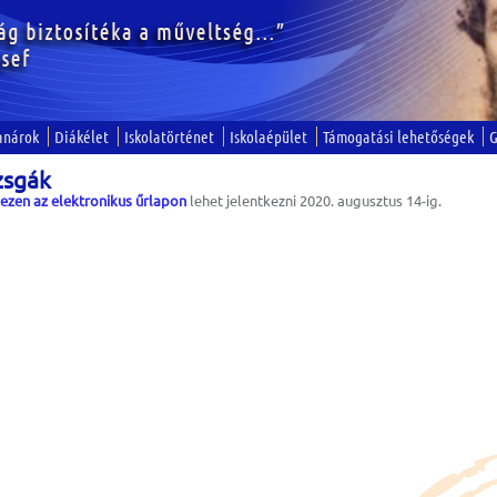
anárok
Diákélet
Iskolatörténet
Iskolaépület
Támogatási lehetőségek
G
zsgák
k
ezen az elektronikus űrlapon
lehet jelentkezni 2020. augusztus 14-ig.