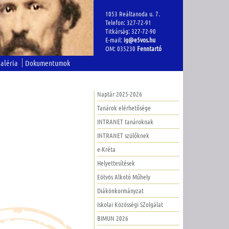
1053 Reáltanoda u. 7.
Telefon: 327-72-91
Titkárság: 327-72-90
E-mail:
ig@e5vos.hu
OM: 035230
Fenntartó
aléria
Dokumentumok
Naptár 2025-2026
Tanárok elérhetősége
INTRANET tanároknak
INTRANET szülőknek
e-Kréta
Helyettesítések
Eötvös Alkotó Műhely
Diákönkormányzat
Iskolai Közösségi SZolgálat
BIMUN 2026