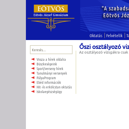
Oktatás
Felvételik
T
Őszi osztályozó vi
Keresés:
Az osztályozó vizsgákra csa
Vissza a hírek oldalra
Büszkeségeink
Sport/verseny hírek
Tanulmányi versenyek
PályaProgram
Ebéd információk
Hit- és erkölcstan oktatás
Iskolaegészségügy